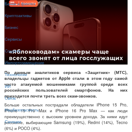
Банки и финтех
Криптоактивы
Бизнес
Сервисы
Соцсети
Импортозамещение
По данным аналитиков сервиса «Защитник» (МТС),
Технологии
владельцы гаджетов от Apple стали в этом году самой
часто атакуемой мошенниками группой среди всех
ИИ
российских пользователей смартфонов. На них
приходится почти треть всех скам-звонков.
Связь
Больше остальных пострадали обладатели iPhone 15 Pro,
Нацбезопасность
iPhone 15 Pro Max и iPhone 16 Pro Max — как люди
преимущественно с высоким уровнем дохода. За ними идут
Санкции
россияне, выбирающие Samsung (19%), Redmi (14%), Tecno
(6%) и POCO (4%).