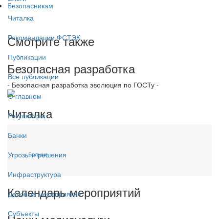
Безопасникам
Читалка
Смотрите также
Рекомендации ФСТЭК
Публикации
Безопасная разработка
Все публикации
- Безопасная разработка эволюция по ГОСТу -
О главном
Читалка
Регуляторы
Банки
Угрозы и решения
Больше...
Инфраструктура
Календарь мероприятий
Деловые мероприятия
Субъекты