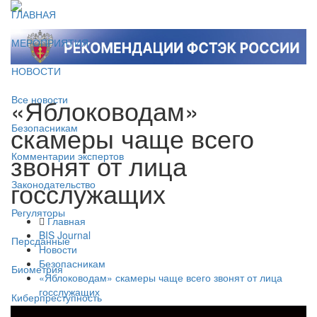
ГЛАВНАЯ
МЕРОПРИЯТИЯ
НОВОСТИ
«Яблоководам»
Все новости
скамеры чаще всего
Безопасникам
звонят от лица
Комментарии экспертов
госслужащих
Законодательство
Регуляторы
Главная
BIS Journal
Персданные
Новости
Безопасникам
Биометрия
«Яблоководам» скамеры чаще всего звонят от лица
госслужащих
Киберпреступность