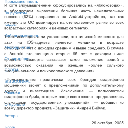
Промышленность
И хотя злоумышленники сфокусировались на «яблоководах»,
в абсолютном выражении большая часть нежелательных
За рубежом
вызовов (62%) направлена на Android-устройства, так как
именно эта ОС доминирует на отечественном рынке во всех
Кадры
возрастных категориях и ценовых сегментах.
Киберграмотность
Также исследователи установили, что типичной мишенью для
атак на iOS-гаджеты является женщина в возрасте
Мероприятия
от 25 до 34 лет с доходом средним и выше среднего. В случае
с Android это женщина старше 65 лет с доходом ниже
От партнёров
среднего. Эксперты связывают такое положение вещей с
возможностью оказания на женщин «более сильного
БЛОГИ
эмоционального и психологического давления».
«Пользователям практически всех брендов смартфонов
BIS JOURNAL
мошенники звонят с предложениями по дополнительному
доходу и инвестициям. Исключение — пользователи
Главная
смартфонов Apple, которым чаще всего звонят, представляясь
служащими государственных учреждений», — добавил ко
О журнале
всему директор продукта «Защитник» Андрей Бийчук.
Авторы
29 октября, 2025
Блоги