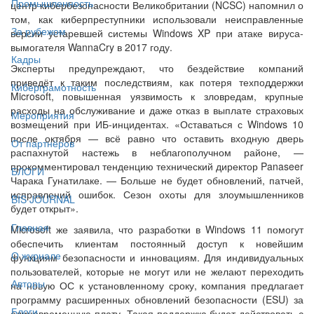
Промышленность
центр кибербезопасности Великобритании (NCSC) напомнил о
том, как киберпреступники использовали неисправленные
За рубежом
версии устаревшей системы Windows XP при атаке вируса-
вымогателя WannaCry в 2017 году.
Кадры
Эксперты предупреждают, что бездействие компаний
приведёт к таким последствиям, как потеря техподдержки
Киберграмотность
Microsoft, повышенная уязвимость к зловредам, крупные
расходы на обслуживание и даже отказ в выплате страховых
Мероприятия
возмещений при ИБ-инцидентах. «Оставаться с Windows 10
после октября — всё равно что оставить входную дверь
От партнёров
распахнутой настежь в неблагополучном районе, —
прокомментировал тенденцию технический директор Panaseer
БЛОГИ
Чарака Гунатилаке. — Больше не будет обновлений, патчей,
исправлений ошибок. Сезон охоты для злоумышленников
BIS JOURNAL
будет открыт».
Главная
Microsoft же заявила, что разработки в Windows 11 помогут
обеспечить клиентам постоянный доступ к новейшим
О журнале
функциям безопасности и инновациям. Для индивидуальных
пользователей, которые не могут или не желают переходить
Авторы
на новую ОС к установленному сроку, компания предлагает
программу расширенных обновлений безопасности (ESU) за
Блоги
единовременную плату. Такая поддержка будет действовать с