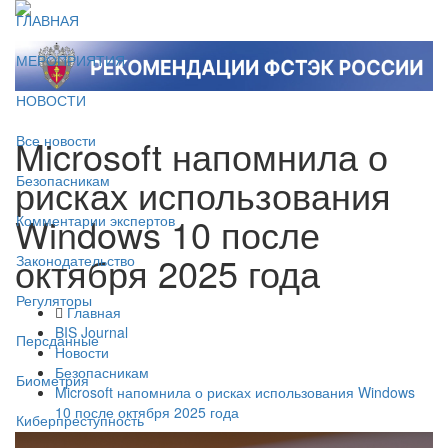
ГЛАВНАЯ
МЕРОПРИЯТИЯ
НОВОСТИ
Microsoft напомнила о
Все новости
рисках использования
Безопасникам
Windows 10 после
Комментарии экспертов
октября 2025 года
Законодательство
Регуляторы
Главная
BIS Journal
Персданные
Новости
Безопасникам
Биометрия
Microsoft напомнила о рисках использования Windows
10 после октября 2025 года
Киберпреступность