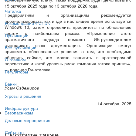
15 октября 2025 года по 13 октября 2026 года.
Читалка
Предприятиям и организациям рекомендуется
проанализировать, как и где в настоящее время используется
Рекомендации ФСТЭК
Windows 10, затем определить приоритеты по обновлению
систем с наибольшим риском. «Применение этого
Публикации
прагматичного подхода поможет ИБ-руководителям
выстраивать свою аргументацию. Организации смогут
Все публикации
принимать обоснованные решения о том, что необходимо
обновить сейчас, что можно защитить в краткосрочной
О главном
перспективе и какой уровень риска компания готова принять»,
— пояснил Гунатилаке.
Регуляторы
Банки
Усам Оздемиров
Угрозы и решения
14 октября, 2025
Инфраструктура
Безопасникам
Деловые мероприятия
Смотрите также
Субъекты