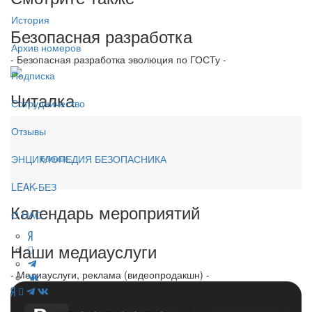
История
Безопасная разработка
Архив номеров
- Безопасная разработка эволюция по ГОСТу -
Подписка
Читалка
Сотрудничество
Отзывы
ЭНЦИКЛОПЕДИЯ БЕЗОПАСНИКА
Больше...
LEAK-БЕЗ
Календарь мероприятий
О НАС
Наши медиауслуги
- Медиауслуги, реклама (видеопродакшн) -