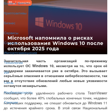
Банки и финтех
Криптоактивы
Бизнес
Сервисы
Соцсети
Импортозамещение
Значительная часть организаций по-прежнему
Технологии
использует ОС Windows 10, несмотря на то, что срок её
поддержки заканчивается уже в октябре. Это вызывает
ИИ
серьёзные опасения в отношении кибербезопасности, так
как в отсутствие обновлений любые новые уязвимости
Связь
останутся незакрытыми.
Нацбезопасность
Поставщик услуг удалённого рабочего стола TeamViewer
сообщил, что более 40% глобальных конечных точек, недавно
Санкции
получивших поддержку, не спешат обновиться до Windows 11
до истечения крайнего срока. В этой связи Национальный