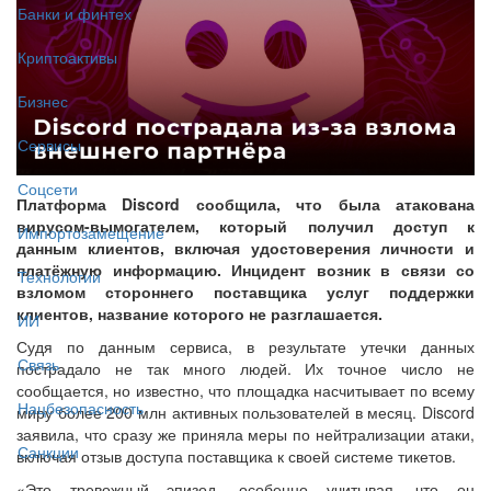
Банки и финтех
Криптоактивы
Бизнес
Сервисы
Соцсети
Платформа Discord сообщила, что была атакована
вирусом-вымогателем, который получил доступ к
Импортозамещение
данным клиентов, включая удостоверения личности и
платёжную информацию. Инцидент возник в связи со
Технологии
взломом стороннего поставщика услуг поддержки
клиентов, название которого не разглашается.
ИИ
Судя по данным сервиса, в результате утечки данных
Связь
пострадало не так много людей. Их точное число не
сообщается, но известно, что площадка насчитывает по всему
Нацбезопасность
миру более 200 млн активных пользователей в месяц. Discord
заявила, что сразу же приняла меры по нейтрализации атаки,
Санкции
включая отзыв доступа поставщика к своей системе тикетов.
«Это тревожный эпизод, особенно учитывая, что он