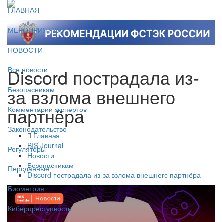
ГЛАВНАЯ
МЕРОПРИЯТИЯ
НОВОСТИ
Discord пострадала из-
Все новости
за взлома внешнего
Безопасникам
партнёра
Комментарии экспертов
Законодательство
Главная
BIS Journal
Регуляторы
Новости
Безопасникам
Персданные
Discord пострадала из-за взлома внешнего партнёра
Биометрия
Киберпреступность