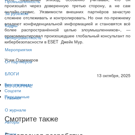
Промышленность
произошёл через доверенную третью сторону, а не сам
онлайн-сервис. Уязвимости внешних партнёров зачастую
За рубежом
сложнее отслеживать и контролировать. Но они по-прежнему
владеют конфиденциальной информацией и становятся всё
Кадры
более распространённой целью злоумышленников», —
прокомментировал произошедшее глобальный консультант по
Киберграмотность
кибербезопасности в ESET Джейк Мур.
Мероприятия
Усам Оздемиров
От партнёров
БЛОГИ
13 октября, 2025
Безопасникам
BIS JOURNAL
Соцсети
Персданные
Главная
О журнале
Смотрите также
Авторы
Блоги