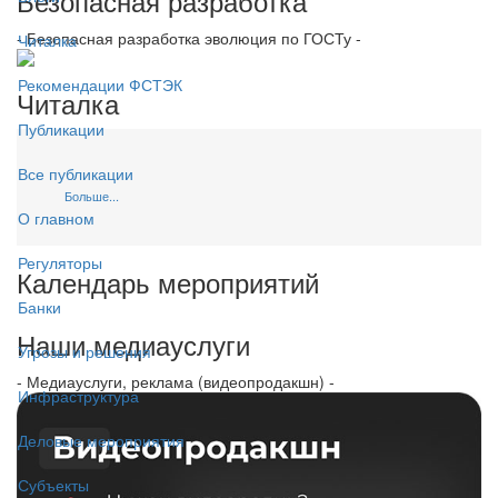
Безопасная разработка
- Безопасная разработка эволюция по ГОСТу -
Читалка
Рекомендации ФСТЭК
Читалка
Публикации
Все публикации
Больше...
О главном
Регуляторы
Календарь мероприятий
Банки
Наши медиауслуги
Угрозы и решения
- Медиауслуги, реклама (видеопродакшн) -
Инфраструктура
Деловые мероприятия
Субъекты