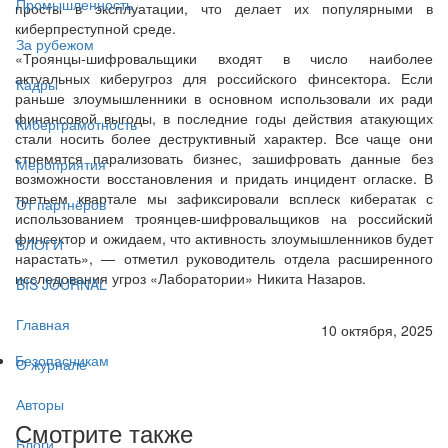
Промышленность
просты в эксплуатации, что делает их популярными в
киберпреступной среде.
За рубежом
«Троянцы-шифровальщики входят в число наиболее
актуальных киберугроз для российского финсектора. Если
Кадры
раньше злоумышленники в основном использовали их ради
финансовой выгоды, в последние годы действия атакующих
Киберграмотность
стали носить более деструктивный характер. Все чаще они
стремятся парализовать бизнес, зашифровать данные без
Мероприятия
возможности восстановления и придать инцидент огласке. В
третьем квартале мы зафиксировали всплеск кибератак с
От партнёров
использованием троянцев-шифровальщиков на российский
финсектор и ожидаем, что активность злоумышленников будет
БЛОГИ
нарастать», — отметил руководитель отдела расширенного
исследования угроз «Лаборатории» Никита Назаров.
BIS JOURNAL
Главная
10 октября, 2025
Безопасникам
О журнале
Авторы
Смотрите также
Блоги