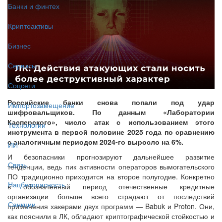
Банки и финтех
Криптоактивы
Бизнес
Сервисы
Соцсети
Российские банки снова попали под удар
Импортозамещение
шифровальщиков. По данным «Лаборатории
Касперского», число атак с использованием этого
Технологии
инструмента в первой половине 2025 года по сравнению
с аналогичным периодом 2024-го выросло на 6%.
ИИ
И безопасники прогнозируют дальнейшее развитие
Связь
тенденции, ведь пик активности операторов вымогательского
ПО традиционно приходится на второе полугодие. Конкретно
Нацбезопасность
в обозначенный период отечественные кредитные
организации больше всего страдают от последствий
Санкции
применения хакерами двух программ — Babuk и Proton. Они,
как пояснили в ЛК, обладают криптографической стойкостью и