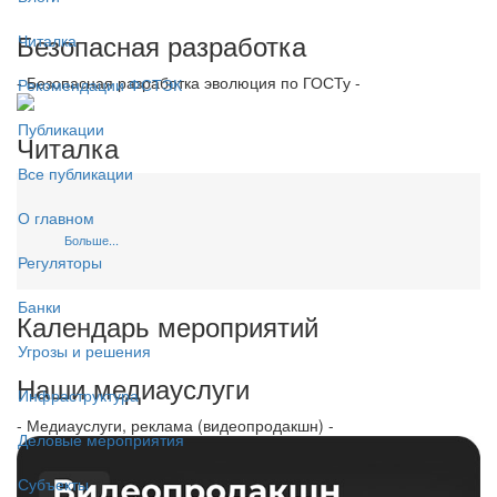
Безопасная разработка
Читалка
- Безопасная разработка эволюция по ГОСТу -
Рекомендации ФСТЭК
Публикации
Читалка
Все публикации
О главном
Больше...
Регуляторы
Банки
Календарь мероприятий
Угрозы и решения
Наши медиауслуги
Инфраструктура
- Медиауслуги, реклама (видеопродакшн) -
Деловые мероприятия
Субъекты