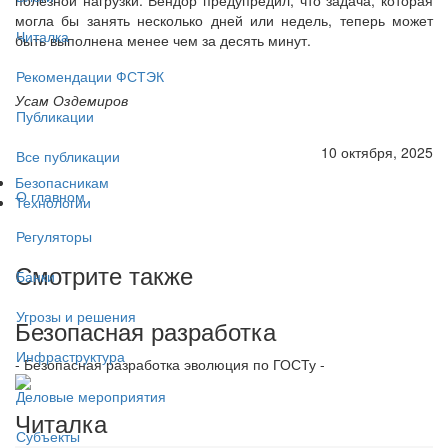
могла бы занять несколько дней или недель, теперь может
Читалка
быть выполнена менее чем за десять минут.
Рекомендации ФСТЭК
Усам Оздемиров
Публикации
10 октября, 2025
Все публикации
Безопасникам
О главном
Технологии
Регуляторы
Смотрите также
Банки
Угрозы и решения
Безопасная разработка
Инфраструктура
- Безопасная разработка эволюция по ГОСТу -
Деловые мероприятия
Читалка
Субъекты