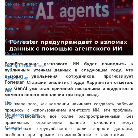
Банки и финтех
Криптоактивы
Бизнес
Сервисы
Соцсети
Развёртывание агентского ИИ будет приводить к
Импортозамещение
публичным утечкам данных в следующем году, что
вызовет увольнения сотрудников, прогнозирует
Технологии
Forrester. Старший аналитик Пэдди Харрингтон отметил,
что GenAI уже стал причиной нескольких инцидентов с
ИИ
момента своего появления три года назад.
Связь
«По мере того, как компании начинают создавать рабочие
процессы с использованием агентского ИИ, эти проблемы
Нацбезопасность
будут становиться всё более распространёнными. Без
правильных ограничений данные технологии могут
Санкции
пожертвовать скрупулёзностью ради скорости доставки,
особенно при прямом взаимодействии с клиентами», —