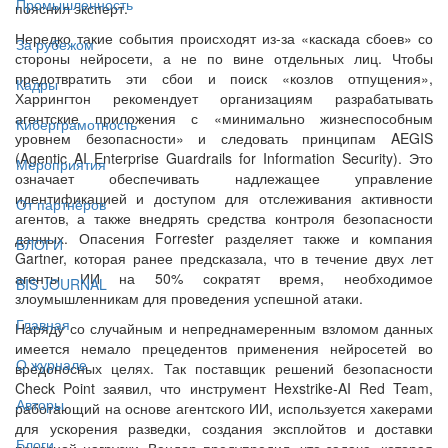
Промышленность
пояснил эксперт.
Нередко такие события происходят из-за «каскада сбоев» со
За рубежом
стороны нейросети, а не по вине отдельных лиц. Чтобы
предотвратить эти сбои и поиск «козлов отпущения»,
Кадры
Харрингтон рекомендует организациям разрабатывать
агентские приложения с «минимально жизнеспособным
Киберграмотность
уровнем безопасности» и следовать принципам AEGIS
(Agentic AI Enterprise Guardrails for Information Security). Это
Мероприятия
означает обеспечивать надлежащее управление
идентификацией и доступом для отслеживания активности
От партнёров
агентов, а также внедрять средства контроля безопасности
данных. Опасения Forrester разделяет также и компания
БЛОГИ
Gartner, которая ранее предсказала, что в течение двух лет
агенты ИИ на 50% сократят время, необходимое
BIS JOURNAL
злоумышленникам для проведения успешной атаки.
Главная
Наряду со случайным и непреднамеренным взломом данных
имеется немало прецедентов применения нейросетей во
О журнале
вредоносных целях. Так поставщик решений безопасности
Check Point заявил, что инструмент Hexstrike-AI Red Team,
Авторы
работающий на основе агентского ИИ, используется хакерами
для ускорения разведки, создания эксплойтов и доставки
Блоги
полезной нагрузки. Вендор предупредил, что задача, которая