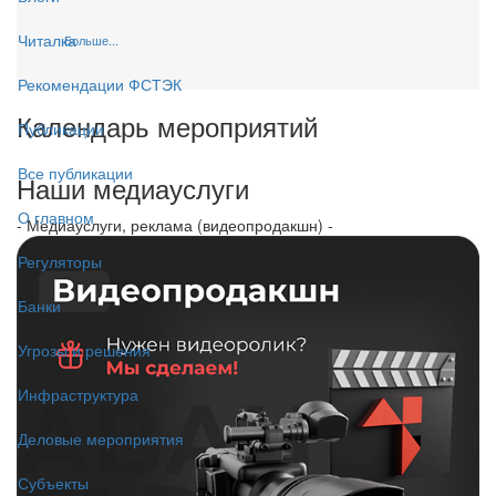
Читалка
Больше...
Рекомендации ФСТЭК
Календарь мероприятий
Публикации
Все публикации
Наши медиауслуги
О главном
- Медиауслуги, реклама (видеопродакшн) -
Регуляторы
Банки
Угрозы и решения
Инфраструктура
Деловые мероприятия
Субъекты