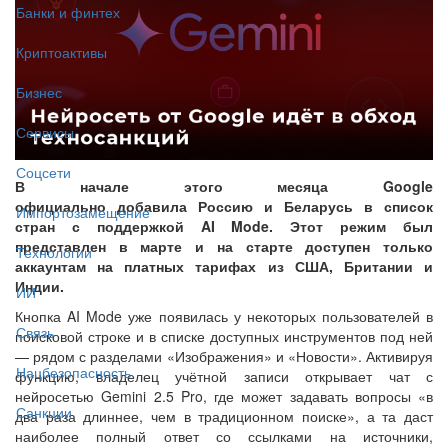
Банки и финтех
Криптоактивы
Бизнес
Сервисы
Соцсети
В начале этого месяца Google
официально добавила Россию и Беларусь в список
Импортозамещение
стран с поддержкой AI Mode. Этот режим был
представлен в марте и на старте доступен только
Технологии
аккаунтам на платных тарифах из США, Британии и
Индии.
ИИ
Кнопка AI Mode уже появилась у некоторых пользователей в
Связь
поисковой строке и в списке доступных инструментов под ней
— рядом с разделами «Изображения» и «Новости». Активируя
Нацбезопасность
функцию, владелец учётной записи открывает чат с
нейросетью Gemini 2.5 Pro, где может задавать вопросы «в
Санкции
два раза длиннее, чем в традиционном поиске», а та даст
наиболее полный ответ со ссылками на источники,