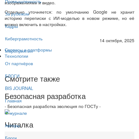
Промышленность
изображениями и видео.
Отдельно уточняется: по умолчанию Google не хранит
За рубежом
историю переписки с ИИ-моделью в новом режиме, но её
можно включить в настройках.
Кадры
Киберграмотность
14 октября, 2025
Сервисы и платформы
Мероприятия
Технологии
От партнёров
БЛОГИ
Смотрите также
BIS JOURNAL
Безопасная разработка
Главная
- Безопасная разработка эволюция по ГОСТу -
О журнале
Читалка
Авторы
Блоги