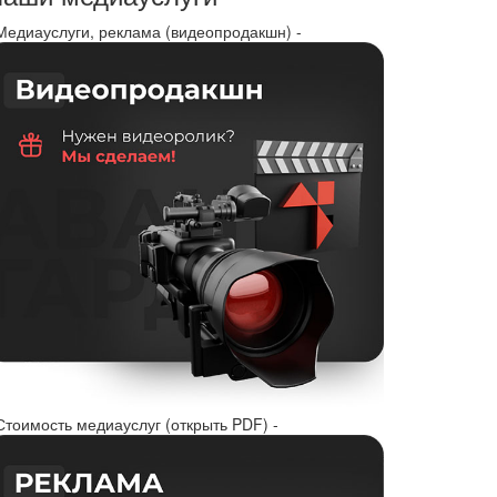
 Медиауслуги, реклама (видеопродакшн) -
Стоимость медиауслуг (открыть PDF) -