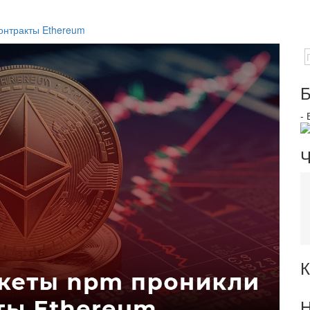
онтракты Ethereum
Б
-
Ч
К
Н