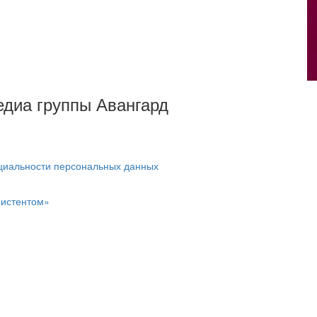
Медиа группы Авангард
циальности персональных данных
систентом»