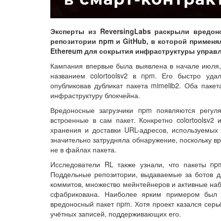
Эксперты из ReversingLabs раскрыли вредон
репозитории npm и GitHub, в которой примен
Ethereum для сокрытия инфраструктуры управл
Кампания впервые была выявлена в начале июля, 
названием colortoolsv2 в npm. Его быстро уда
опубликовав дубликат пакета mimelib2. Оба пакет
инфраструктуру блокчейна.
Вредоносные загрузчики npm появляются регул
встроенные в сам пакет. Конкретно colortoolsv2 
хранения и доставки URL-адресов, используемых 
значительно затрудняла обнаружение, поскольку в
не в файлах пакета.
Исследователи RL также узнали, что пакеты n
Поддельные репозитории, выдаваемые за ботов д
коммитов, множество мейнтейнеров и активные наб
сфабрикована. Наиболее ярким примером был ре
вредоносный пакет npm. Хотя проект казался серь
учётных записей, поддерживающих его.