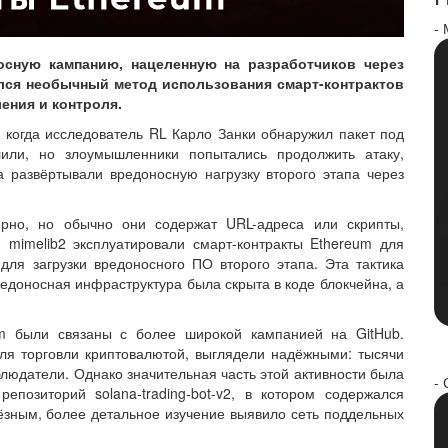
-
осную кампанию, нацеленную на разработчиков через
ялся необычный метод использования смарт-контрактов
ения и контроля.
когда исследователь RL Карло Занки обнаружил пакет под
лили, но злоумышленники попытались продолжить атаку,
а развёртывали вредоносную нагрузку второго этапа через
ярно, но обычно они содержат URL-адреса или скрипты,
и mimelib2 эксплуатировали смарт-контракты Ethereum для
для загрузки вредоносного ПО второго этапа. Эта тактика
редоносная инфраструктура была скрыта в коде блокчейна, а
pm были связаны с более широкой кампанией на GitHub.
ля торговли криптовалютой, выглядели надёжными: тысячи
людатели. Однако значительная часть этой активности была
- 
позиторий solana-trading-bot-v2, в котором содержался
ёзным, более детальное изучение выявило сеть поддельных