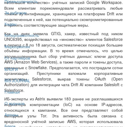
Промышленность
небольшое количество» учётных записей Google Workspace.
Всем клиентам порекомендовали рассматривать любые
За рубежом
токены аутентификации, хранящиеся на платформе Drift или
подключенные к ней, как потенциально скомпрометированные
Кадры
и принять соответствующие защитные меры.
Как на днях заявила GTIG, хакер, известный под ником
Киберграмотность
UNC6395, воздействовал на «множество» клиентов Salesforce
в период с 8 по 18 августа, систематически похищая большие
Мероприятия
объёмы информации. В то время отмечалось, что целью
злоумышленника был сбор учётных данных: ключи доступа
От партнёров
AWS (Amazon Web Services), а также пароли и токены доступа,
связанные с Snowflake. Предполагается, что пострадали сотни
БЛОГИ
организаций. Преступники взломали корпоративные
экземпляры Salesforce, выкрав токены OAuth (Open
BIS JOURNAL
Authorization) для интеграции чата Drift AI компании Salesloft с
Salesforce.
Главная
ИБ-эксперты из Astrix выявили 183 ранее не разглашавшихся
О журнале
индикатора компрометации (IoC) на основе IP-адресов,
относящихся к кампании. Все они представляют собой
Авторы
выходные узлы Tor. Эта активность была связана с
вредоносной учётной записью AWS, которая использовала
Блоги
имена контейнеров, извлечённые из скомпрометированных