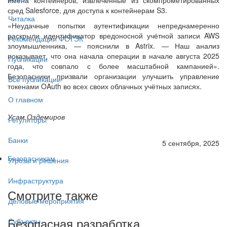
сред Salesforce, для доступа к контейнерам S3.
Читалка
«Неудачные попытки аутентификации непреднамеренно
раскрыли идентификатор вредоносной учётной записи AWS
Рекомендации ФСТЭК
злоумышленника, — пояснили в Astrix. — Наш анализ
показывает, что она начала операции в начале августа 2025
Публикации
года, что совпало с более масштабной кампанией».
Безопасники призвали организации улучшить управление
Все публикации
токенами OAuth во всех своих облачных учётных записях.
О главном
Усам Оздемиров
Регуляторы
Банки
5 сентября, 2025
Безопасникам
Угрозы и решения
Инфраструктура
Смотрите также
Деловые мероприятия
Безопасная разработка
Субъекты