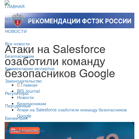
ГЛАВНАЯ
МЕРОПРИЯТИЯ
НОВОСТИ
Атаки на Salesforce
Все новости
озаботили команду
Безопасникам
безопасников Google
Комментарии экспертов
Законодательство
Главная
BIS Journal
Регуляторы
Новости
Безопасникам
Персданные
Атаки на Salesforce озаботили команду безопасников
Google
Биометрия
Киберпреступность