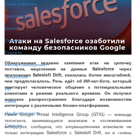
Банки и финтех
Криптоактивы
Бизнес
Сервисы
Соцсети
Обнаруженная недавно кампания атак на цепочку
Импортозамещение
поставок, нацеленная на данные Salesforce через
приложение Salesloft Drift, оказалась более масштабной,
Технологии
чем предполагалось. Речь идёт об ИИ-чат-боте, который
имитирует человеческое общение с потенциальными
ИИ
клиентами в режиме реального времени. Он получил
широкое распространение благодаря возможностям
Связь
интеграции с различными бизнес-платформами.
Нацбезопасность
Ранее Google Threat Intelligence Group (GTIG) — команда
техгиганта, занимающаяся анализом и отслеживанием
Санкции
киберугроз, сообщила, что злоумышленники атаковали не
только интеграцию Salesforce с Salesloft Drift, но и «очень