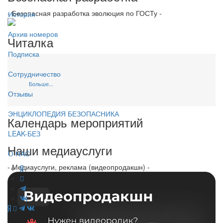
- Безопасная разработка эволюция по ГОСТу -
История
Архив номеров
Читалка
Подписка
Сотрудничество
Больше...
Отзывы
ЭНЦИКЛОПЕДИЯ БЕЗОПАСНИКА
Календарь мероприятий
LEAK-БЕЗ
Наши медиауслуги
О НАС
- Медиауслуги, реклама (видеопродакшн) -