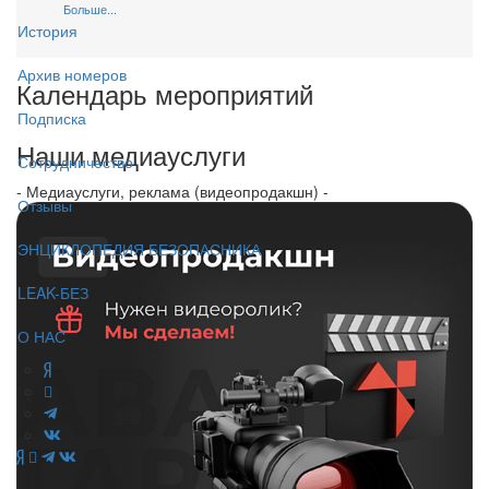
Больше...
История
Архив номеров
Календарь мероприятий
Подписка
Наши медиауслуги
Сотрудничество
- Медиауслуги, реклама (видеопродакшн) -
Отзывы
ЭНЦИКЛОПЕДИЯ БЕЗОПАСНИКА
LEAK-БЕЗ
О НАС