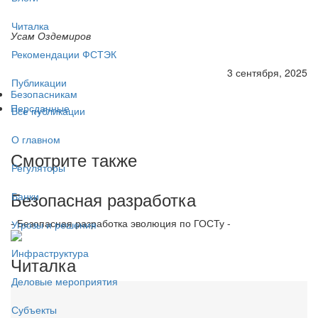
Читалка
Усам Оздемиров
Рекомендации ФСТЭК
3 сентября, 2025
Публикации
Безопасникам
Персданные
Все публикации
О главном
Смотрите также
Регуляторы
Безопасная разработка
Банки
- Безопасная разработка эволюция по ГОСТу -
Угрозы и решения
Инфраструктура
Читалка
Деловые мероприятия
Субъекты