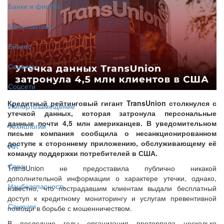
Банки и финтех
Криптоактивы
Бизнес
Сервисы
Соцсети
Кредитный рейтинговый гигант TransUnion столкнулся с
Импортозамещение
утечкой данных, которая затронула персональные
данные почти 4,5 млн американцев. В уведомительном
Технологии
письме компания сообщила о несанкционированном
доступе к стороннему приложению, обслуживающему её
ИИ
команду поддержки потребителей в США.
Связь
TransUnion не предоставила публично никакой
дополнительной информации о характере утечки, однако,
Нацбезопасность
известно, что пострадавшим клиентам выдали бесплатный
доступ к кредитному мониторингу и услугам превентивной
Санкции
помощи в борьбе с мошенничеством.
В последние годы организация претерпела несколько