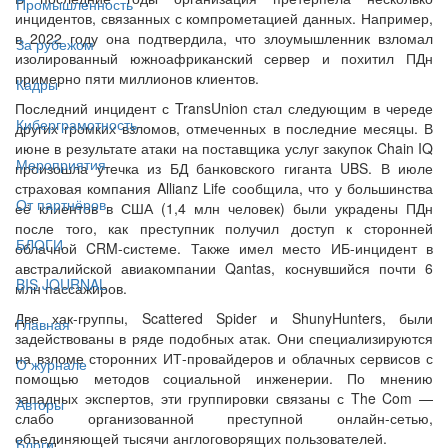
Промышленность
инцидентов, связанных с компрометацией данных. Например,
в 2022 году она подтвердила, что злоумышленник взломал
За рубежом
изолированный южноафриканский сервер и похитил ПДн
примерно пяти миллионов клиентов.
Кадры
Последний инцидент с TransUnion стал следующим в череде
Киберграмотность
других громких взломов, отмеченных в последние месяцы. В
июне в результате атаки на поставщика услуг закупок Chain IQ
Мероприятия
произошла утечка из БД банковского гиганта UBS. В июле
страховая компания Allianz Life сообщила, что у большинства
От партнёров
её клиентов в США (1,4 млн человек) были украдены ПДн
после того, как преступник получил доступ к сторонней
БЛОГИ
облачной CRM-системе. Также имел место ИБ-инцидент в
австралийской авиакомпании Qantas, коснувшийся почти 6
BIS JOURNAL
млн пассажиров.
Две хак-группы, Scattered Spider и ShunyHunters, были
Главная
задействованы в ряде подобных атак. Они специализируются
на взломе сторонних ИТ-провайдеров и облачных сервисов с
О журнале
помощью методов социальной инженерии. По мнению
западных экспертов, эти группировки связаны с The Com —
Авторы
слабо организованной преступной онлайн-сетью,
объединяющей тысячи англоговорящих пользователей.
Блоги