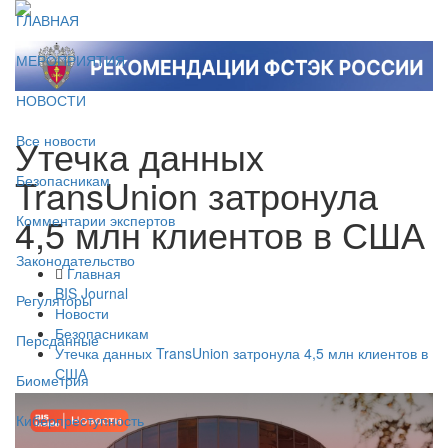
ГЛАВНАЯ
МЕРОПРИЯТИЯ
НОВОСТИ
Утечка данных
Все новости
TransUnion затронула
Безопасникам
4,5 млн клиентов в США
Комментарии экспертов
Законодательство
Главная
BIS Journal
Регуляторы
Новости
Безопасникам
Персданные
Утечка данных TransUnion затронула 4,5 млн клиентов в
США
Биометрия
Киберпреступность