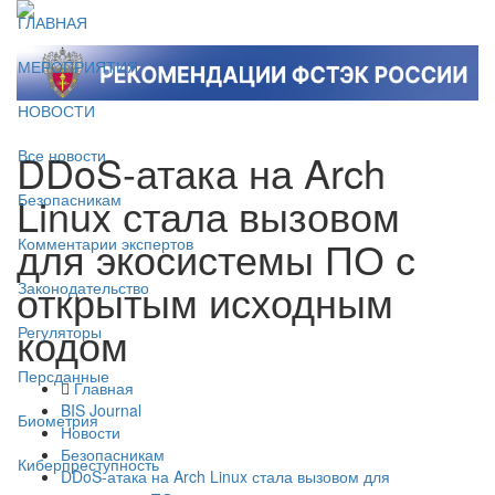
ГЛАВНАЯ
МЕРОПРИЯТИЯ
НОВОСТИ
DDoS-атака на Arch
Все новости
Linux стала вызовом
Безопасникам
для экосистемы ПО с
Комментарии экспертов
открытым исходным
Законодательство
кодом
Регуляторы
Персданные
Главная
BIS Journal
Биометрия
Новости
Безопасникам
Киберпреступность
DDoS-атака на Arch Linux стала вызовом для