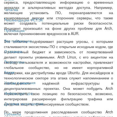
сервиса, предоставляющую информацию о временных
зеркалах и альтернативных методах доступа. Например,
Читалка
желающие установить ПО, перенаправляются на
кэшированные версии или сторонние серверы, что также
Рекомендации ФСТЭК
может создавать потенциальные риски безопасности.
Инцидент произошёл на фоне других проблем для Arch,
Публикации
включая проникновение вредоносов в AUR.
Все публикации
Это событие подчёркивает растущие угрозы, с которыми
сталкиваются экосистемы ПО с открытым исходным кодом, где
О главном
ограниченный бюджет и зависимость от пожертвований
делают проекты уязвимыми. Arch Linux, с его акцентом на
Регуляторы
свободу пользователя и возможности настройки, привлекает
глобальное сообщество, но не имеет корпоративной
Банки
поддержки, как дистрибутивы вроде Ubuntu. Для инсайдеров в
технологическом секторе эта атака служит напоминанием о
Угрозы и решения
необходимости надёжной инфраструктуры в
децентрализованных проектах. Она может побудить Arch
Инфраструктура
пересмотреть свою позицию по безопасности, возможно,
интегрировав расширенную фильтрацию трафика или
Деловые мероприятия
средства защиты, финансируемые сообществом.
По мере продолжения расследования сообщество Arch
Субъекты
сохраняет устойчивость, а волонтёры активно работают над