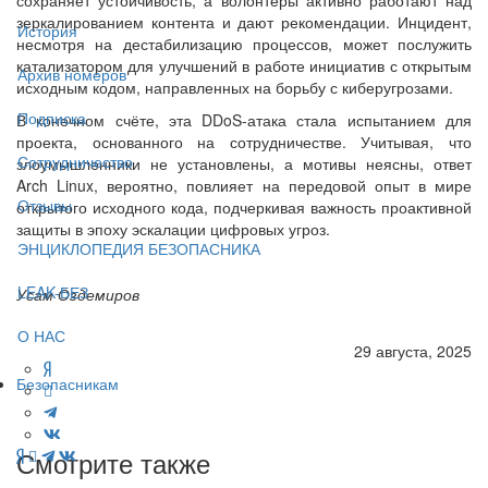
зеркалированием контента и дают рекомендации. Инцидент,
История
несмотря на дестабилизацию процессов, может послужить
катализатором для улучшений в работе инициатив с открытым
Архив номеров
исходным кодом, направленных на борьбу с киберугрозами.
Подписка
В конечном счёте, эта DDoS-атака стала испытанием для
проекта, основанного на сотрудничестве. Учитывая, что
Сотрудничество
злоумышленники не установлены, а мотивы неясны, ответ
Arch Linux, вероятно, повлияет на передовой опыт в мире
Отзывы
открытого исходного кода, подчеркивая важность проактивной
защиты в эпоху эскалации цифровых угроз.
ЭНЦИКЛОПЕДИЯ БЕЗОПАСНИКА
LEAK-БЕЗ
Усам Оздемиров
О НАС
29 августа, 2025
Безопасникам
Смотрите также