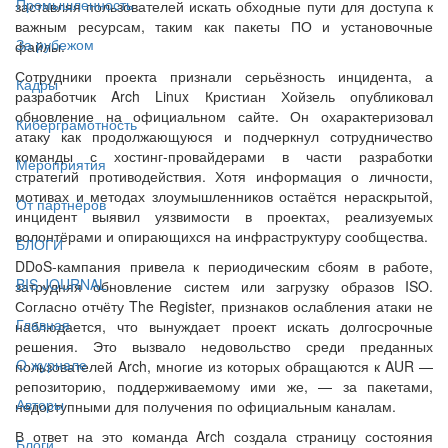
Промышленность
заставляя пользователей искать обходные пути для доступа к
важным ресурсам, таким как пакеты ПО и установочные
За рубежом
файлы.
Сотрудники проекта признали серьёзность инцидента, а
Кадры
разработчик Arch Linux Кристиан Хойзель опубликовал
обновление на официальном сайте. Он охарактеризовал
Киберграмотность
атаку как продолжающуюся и подчеркнул сотрудничество
команды с хостинг-провайдерами в части разработки
Мероприятия
стратегий противодействия. Хотя информация о личности,
мотивах и методах злоумышленников остаётся нераскрытой,
От партнёров
инцидент выявил уязвимости в проектах, реализуемых
волонтёрами и опирающихся на инфраструктуру сообщества.
БЛОГИ
DDoS-кампания привела к периодическим сбоям в работе,
BIS JOURNAL
затрудняя обновление систем или загрузку образов ISO.
Согласно отчёту The Register, признаков ослабления атаки не
Главная
наблюдается, что вынуждает проект искать долгосрочные
решения. Это вызвало недовольство среди преданных
О журнале
пользователей Arch, многие из которых обращаются к AUR —
репозиторию, поддерживаемому ими же, — за пакетами,
Авторы
недоступными для получения по официальным каналам.
В ответ на это команда Arch создала страницу состояния
Блоги