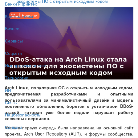
экосистемы ПО с открытым исходным кодом
Банки и финтех
Криптоактивы
Бизнес
Сервисы
Соцсети
Импортозамещение
Технологии
Arch Linux, популярная ОС с открытым исходным кодом,
ИИ
предпочитаемая разработчиками и опытными
пользователями за минималистичный дизайн и модель
Связь
постепенного обновления, борется с устойчивой DDoS-
атакой, которая уже более недели нарушает работу
Нацбезопасность
ключевых сервисов.
Санкции
Атака в первую очередь была направлена на основной сайт
проекта, Arch User Repository (AUR), и форумы сообщества,