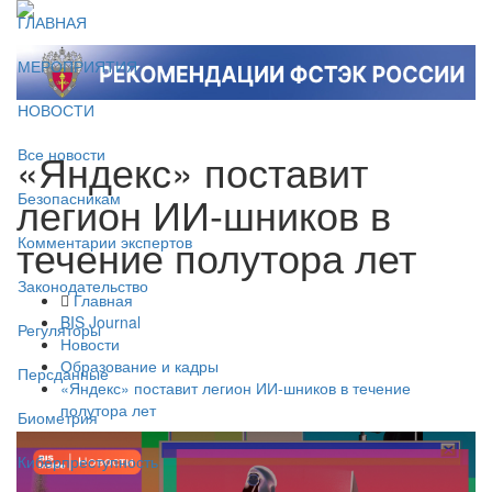
ГЛАВНАЯ
МЕРОПРИЯТИЯ
НОВОСТИ
«Яндекс» поставит
Все новости
легион ИИ-шников в
Безопасникам
течение полутора лет
Комментарии экспертов
Законодательство
Главная
BIS Journal
Регуляторы
Новости
Образование и кадры
Персданные
«Яндекс» поставит легион ИИ-шников в течение
полутора лет
Биометрия
Киберпреступность