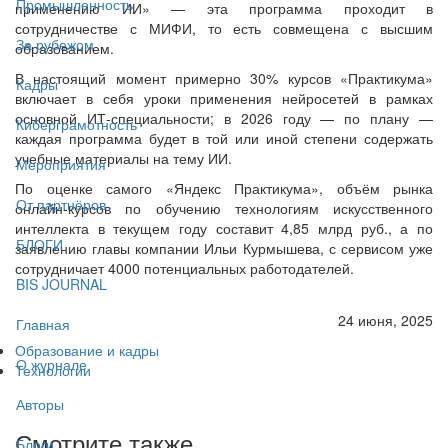
Промышленность
применению ИИ» — эта программа проходит в
сотрудничестве с МИФИ, то есть совмещена с высшим
За рубежом
образованием.
В настоящий момент примерно 30% курсов «Практикума»
Кадры
включает в себя уроки применения нейросетей в рамках
основной ИТ-специальности; в 2026 году — по плану —
Киберграмотность
каждая программа будет в той или иной степени содержать
учебные материалы на тему ИИ.
Мероприятия
По оценке самого «Яндекс Практикума», объём рынка
От партнёров
онлайн‑курсов по обучению технологиям искусственного
интеллекта в текущем году составит 4,85 млрд руб., а по
БЛОГИ
заявлению главы компании Ильи Курмышева, с сервисом уже
сотрудничает 4000 потенциальных работодателей.
BIS JOURNAL
24 июня, 2025
Главная
Образование и кадры
О журнале
Технологии
Авторы
Смотрите также
Блоги