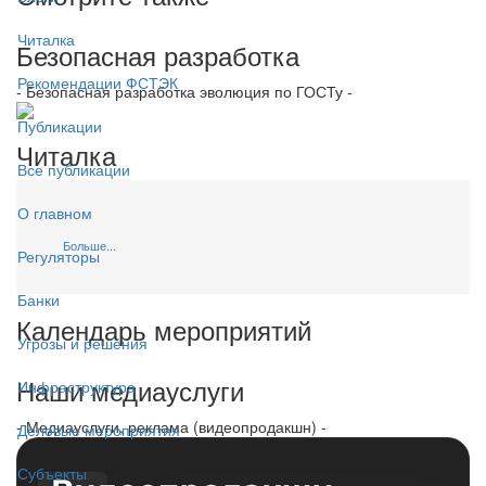
Читалка
Безопасная разработка
Рекомендации ФСТЭК
- Безопасная разработка эволюция по ГОСТу -
Публикации
Читалка
Все публикации
О главном
Больше...
Регуляторы
Банки
Календарь мероприятий
Угрозы и решения
Наши медиауслуги
Инфраструктура
- Медиауслуги, реклама (видеопродакшн) -
Деловые мероприятия
Субъекты