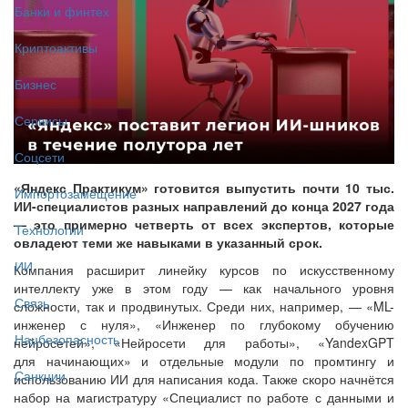
Банки и финтех
Криптоактивы
Бизнес
Сервисы
Соцсети
«Яндекс Практикум» готовится выпустить почти 10 тыс.
Импортозамещение
ИИ-специалистов разных направлений до конца 2027 года
— это примерно четверть от всех экспертов, которые
Технологии
овладеют теми же навыками в указанный срок.
ИИ
Компания расширит линейку курсов по искусственному
интеллекту уже в этом году — как начального уровня
Связь
сложности, так и продвинутых. Среди них, например, — «ML-
инженер с нуля», «Инженер по глубокому обучению
Нацбезопасность
нейросетей», «Нейросети для работы», «YandexGPT
для начинающих» и отдельные модули по промтингу и
Санкции
использованию ИИ для написания кода. Также скоро начнётся
набор на магистратуру «Специалист по работе с данными и