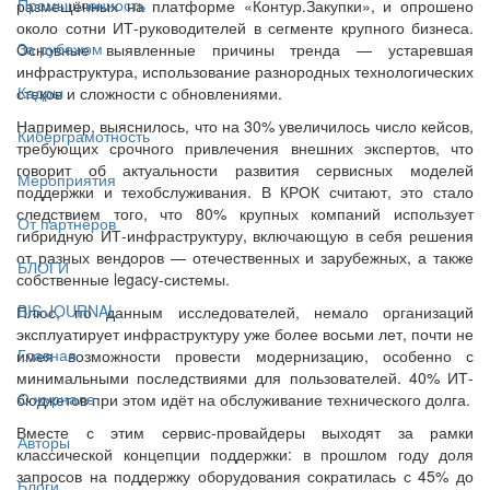
Промышленность
размещённых на платформе «Контур.Закупки», и опрошено
около сотни ИТ-руководителей в сегменте крупного бизнеса.
За рубежом
Основные выявленные причины тренда — устаревшая
инфраструктура, использование разнородных технологических
Кадры
стеков и сложности с обновлениями.
Например, выяснилось, что на 30% увеличилось число кейсов,
Киберграмотность
требующих срочного привлечения внешних экспертов, что
говорит об актуальности развития сервисных моделей
Мероприятия
поддержки и техобслуживания. В КРОК считают, это стало
следствием того, что 80% крупных компаний использует
От партнёров
гибридную ИТ-инфраструктуру, включающую в себя решения
от разных вендоров — отечественных и зарубежных, а также
БЛОГИ
собственные legacy-системы.
BIS JOURNAL
Плюс, по данным исследователей, немало организаций
эксплуатирует инфраструктуру уже более восьми лет, почти не
Главная
имея возможности провести модернизацию, особенно с
минимальными последствиями для пользователей. 40% ИТ-
О журнале
бюджетов при этом идёт на обслуживание технического долга.
Вместе с этим сервис-провайдеры выходят за рамки
Авторы
классической концепции поддержки: в прошлом году доля
запросов на поддержку оборудования сократилась с 45% до
Блоги