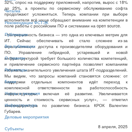
32%, спрос на поддержку приложений, напротив, вырос с 18%
до 25%, а проекты по сервисному обслуживанию софта
Читалка
продолжают усложняться. Теперь компании при выборе
исполнителя всё чаще обращают внимание на компетенции в
Рекомендации ФСТЭК
поле работы с российским ПО и системами на open source.
Публикации
«Непрерывность бизнеса — это одна из ключевых метрик для
ИТ. Сейчас обеспечивать её стало сложнее из-за
Все публикации
ограниченности доступа к производителям оборудования и
ПО. Управление гибридной, устаревшей и новой
О главном
инфраструктурой требует большого количества компетенций,
и привлечение сервисного партнёра позволяет компаниям
Регуляторы
избежать значительного увеличения штата ИТ-подразделений.
Мы видим, что запросы компаний становятся сложнее: от
Банки
поддержки отдельных компонентов идёт переход к
комплексной ответственности за работоспособность
Угрозы и решения
инфраструктуры, включая её развитие. Увеличивается
ценность и стоимость сервисных услуг», — отметил
Инфраструктура
замгендиректора по развитию бизнеса КРОК Валентин
Губарев.
Деловые мероприятия
8 апреля, 2025
Субъекты