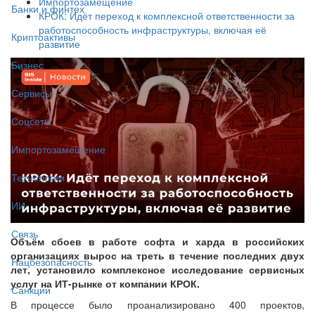
Импортозамещение
Банки и финтех
КРОК: Идёт переход к комплексной ответственности за
работоспособность инфраструктуры, включая её
Криптоактивы
развитие
Бизнес
Сервисы
Соцсети
Импортозамещение
Технологии
ИИ
Связь
Объём сбоев в работе софта и харда в российских
организациях вырос на треть в течение последних двух
Нацбезопасность
лет, установило комплексное исследование сервисных
услуг на ИТ-рынке от компании КРОК.
Санкции
В процессе было проанализировано 400 проектов,