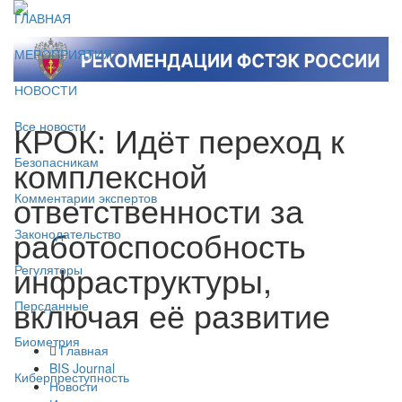
ГЛАВНАЯ
МЕРОПРИЯТИЯ
НОВОСТИ
КРОК: Идёт переход к
Все новости
комплексной
Безопасникам
ответственности за
Комментарии экспертов
работоспособность
Законодательство
инфраструктуры,
Регуляторы
включая её развитие
Персданные
Биометрия
Главная
BIS Journal
Киберпреступность
Новости