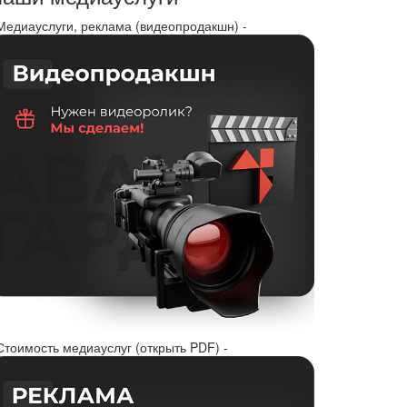
 Медиауслуги, реклама (видеопродакшн) -
Стоимость медиауслуг (открыть PDF) -