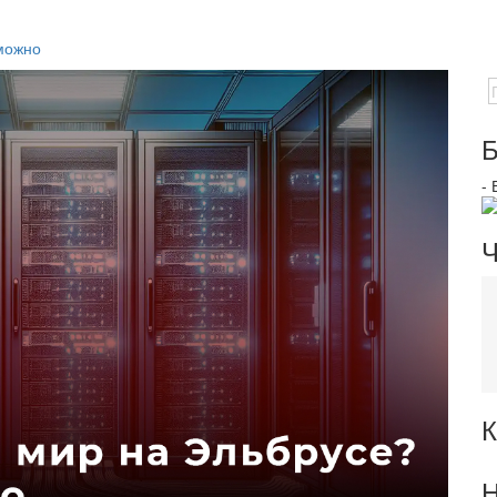
зможно
Б
-
Ч
К
Н