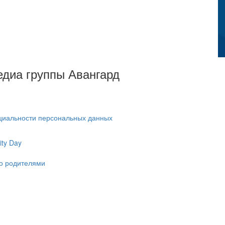
Медиа группы Авангард
циальности персональных данных
ty Day
ко родителями