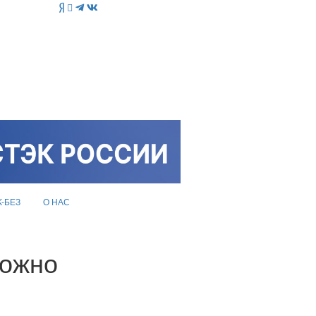
K-БЕЗ
О НАС
можно