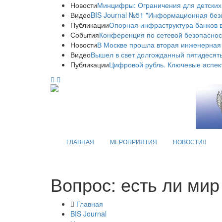
Новости
Минцифры: Ограничения для детских
Видео
BIS Journal №51 "Информационная без
Публикации
Опорная инфраструктура банков в
События
Конференция по сетевой безопаснос
Новости
В Москве прошла вторая инженерная
Видео
Вышел в свет долгожданный пятидесяты
Публикации
Цифровой рубль. Ключевые аспек
ГЛАВНАЯ
МЕРОПРИЯТИЯ
НОВОСТИ
Вопрос: есть ли ми
Главная
BIS Journal