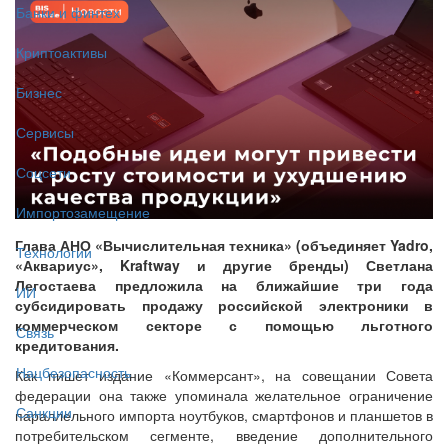
Банки и финтех
Криптоактивы
Бизнес
Сервисы
Соцсети
Импортозамещение
Глава АНО «Вычислительная техника» (объединяет Yadro,
Технологии
«Аквариус», Kraftway и другие бренды) Светлана
Легостаева предложила на ближайшие три года
ИИ
субсидировать продажу российской электроники в
коммерческом секторе с помощью льготного
Связь
кредитования.
Нацбезопасность
Как пишет издание «Коммерсант», на совещании Совета
федерации она также упоминала желательное ограничение
Санкции
параллельного импорта ноутбуков, смартфонов и планшетов в
потребительском сегменте, введение дополнительного