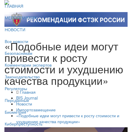
ГЛАВНАЯ
МЕРОПРИЯТИЯ
НОВОСТИ
«Подобные идеи могут
Все новости
привести к росту
Безопасникам
стоимости и ухудшению
Комментарии экспертов
качества продукции»
Законодательство
Регуляторы
Главная
BIS Journal
Персданные
Новости
Импортозамещение
Биометрия
«Подобные идеи могут привести к росту стоимости и
ухудшению качества продукции»
Киберпреступность