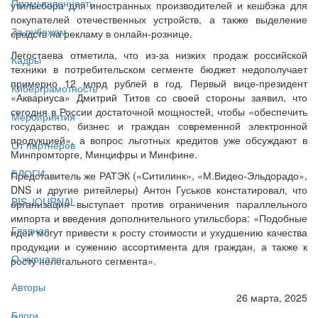
Промышленность
утильсбора для иностранных производителей и кешбэка для
покупателей отечественных устройств, а также выделение
За рубежом
средств на рекламу в онлайн-рознице.
Легостаева отметила, что из-за низких продаж российской
Кадры
техники в потребительском сегменте бюджет недополучает
примерно 12 млрд рублей в год. Первый вице-президент
Киберграмотность
«Аквариуса» Дмитрий Титов со своей стороны заявил, что
сегодня в России достаточной мощностей, чтобы «обеспечить
Мероприятия
государство, бизнес и граждан современной электронной
продукцией», а вопрос льготных кредитов уже обсуждают в
От партнёров
Минпромторге, Минцифры и Минфине.
БЛОГИ
Представитель же РАТЭК («Ситилинк», «М.Видео-Эльдорадо»,
DNS и другие ритейлеры) Антон Гуськов констатировал, что
BIS JOURNAL
организация выступает против ограничения параллельного
импорта и введения дополнительного утильсбора: «Подобные
Главная
идеи могут привести к росту стоимости и ухудшению качества
продукции и сужению ассортимента для граждан, а также к
О журнале
росту нелегального сегмента».
Авторы
26 марта, 2025
Блоги