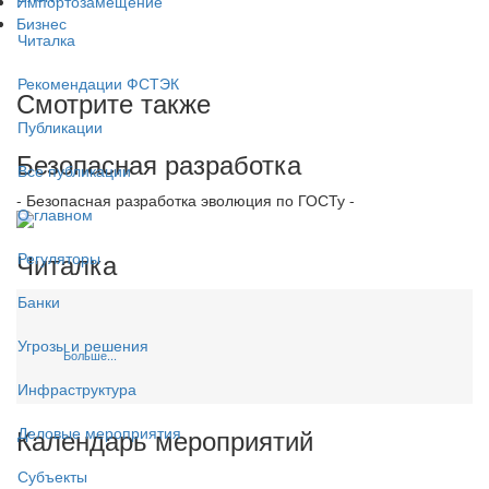
Импортозамещение
Бизнес
Читалка
Рекомендации ФСТЭК
Смотрите также
Публикации
Безопасная разработка
Все публикации
- Безопасная разработка эволюция по ГОСТу -
О главном
Читалка
Регуляторы
Банки
Угрозы и решения
Больше...
Инфраструктура
Календарь мероприятий
Деловые мероприятия
Субъекты