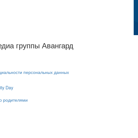
Медиа группы Авангард
циальности персональных данных
ty Day
ко родителями