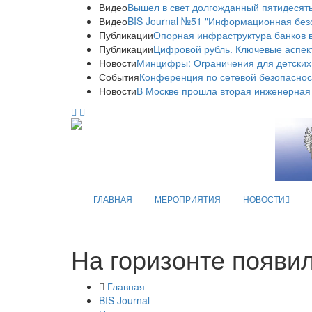
Видео
Вышел в свет долгожданный пятидесяты
Видео
BIS Journal №51 "Информационная без
Публикации
Опорная инфраструктура банков в
Публикации
Цифровой рубль. Ключевые аспек
Новости
Минцифры: Ограничения для детских
События
Конференция по сетевой безопаснос
Новости
В Москве прошла вторая инженерная
ГЛАВНАЯ
МЕРОПРИЯТИЯ
НОВОСТИ
На горизонте появи
Главная
BIS Journal