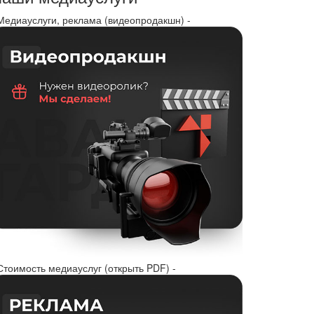
 Медиауслуги, реклама (видеопродакшн) -
Стоимость медиауслуг (открыть PDF) -