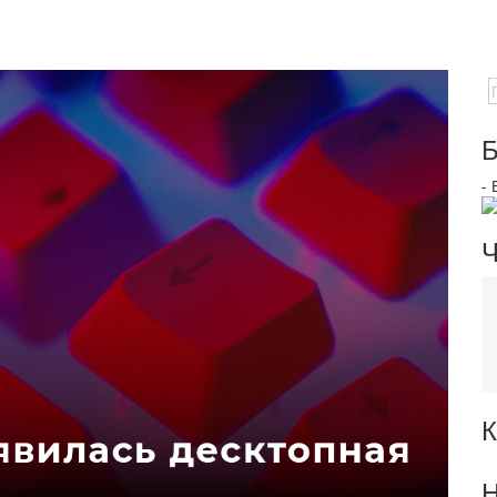
»
Б
-
Ч
К
Н