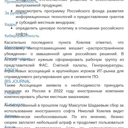
Промышленность
выпускаемой продукции;
пересмотреть программу Российского фонда развития
За рубежом
информационных технологий о предоставлении грантов
и субсидий местным вендорам;
Кадры
определить ценовую политику в отношении российского
софта.
Киберграмотность
Касательно последнего пункта Комлев отметил, что
Мероприятия
массовому импортозамещению мешает «распространённое
убеждение» о завышенной цене российских решений. В
От партнёров
АПКИТ считают нужным сформировать рабочую группу из
представителей ФАС, Счётной палаты, Генпрокуратуры,
БЛОГИ
отраслевых ассоциаций и крупнейших игроков ИТ-рынка для
справедливого регулирования цен в сегменте ПО.
BIS JOURNAL
Также Ассоциация заявила о необходимости принудить
ушедшие из России в 2022 году иностранные компании
Главная
компенсировать убытки местным заказчикам.
О журнале
Анонсированный в прошлом году Максутом Шадаевым сбор за
использование иностранного софта Николай Комлев видит
Авторы
экономически необоснованным. По его мнению, бизнес
скорее заплатит небольшой штраф и продолжит пользоваться
Блоги
зарубежными программами (или их нелицензионными