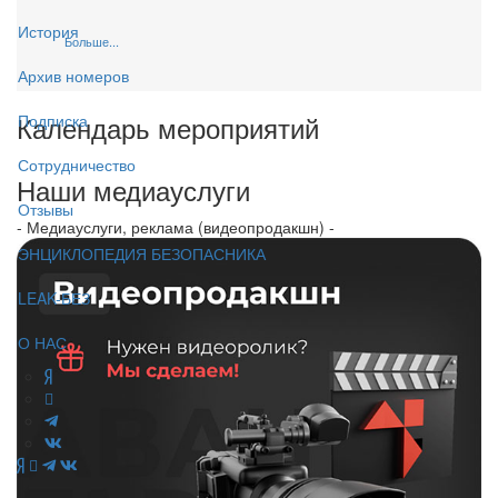
История
Больше...
Архив номеров
Календарь мероприятий
Подписка
Сотрудничество
Наши медиауслуги
Отзывы
- Медиауслуги, реклама (видеопродакшн) -
ЭНЦИКЛОПЕДИЯ БЕЗОПАСНИКА
LEAK-БЕЗ
О НАС