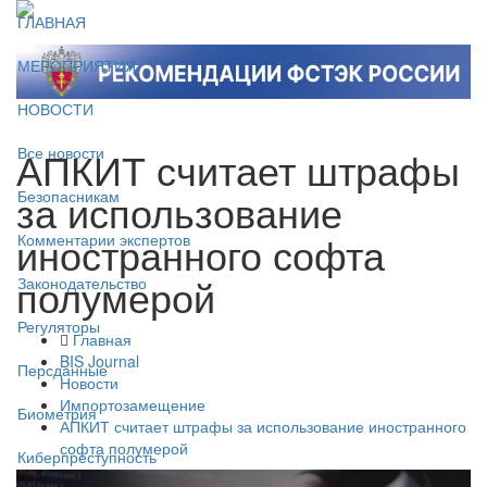
ГЛАВНАЯ
МЕРОПРИЯТИЯ
НОВОСТИ
АПКИТ считает штрафы
Все новости
за использование
Безопасникам
иностранного софта
Комментарии экспертов
полумерой
Законодательство
Регуляторы
Главная
BIS Journal
Персданные
Новости
Импортозамещение
Биометрия
АПКИТ считает штрафы за использование иностранного
софта полумерой
Киберпреступность