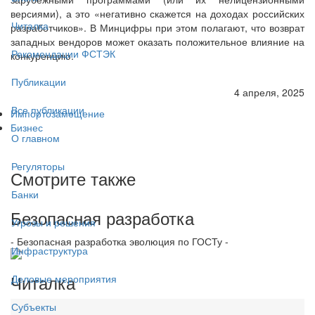
версиями), а это «негативно скажется на доходах российских
Читалка
разработчиков». В Минцифры при этом полагают, что возврат
западных вендоров может оказать положительное влияние на
Рекомендации ФСТЭК
конкуренцию.
Публикации
4 апреля, 2025
Все публикации
Импортозамещение
Бизнес
О главном
Регуляторы
Смотрите также
Банки
Безопасная разработка
Угрозы и решения
- Безопасная разработка эволюция по ГОСТу -
Инфраструктура
Читалка
Деловые мероприятия
Субъекты