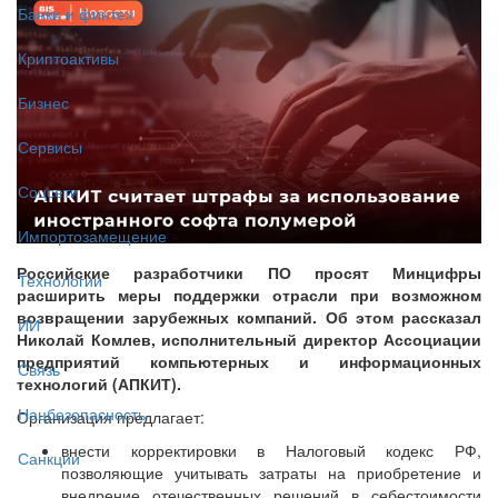
Банки и финтех
Криптоактивы
Бизнес
Сервисы
Соцсети
Импортозамещение
Российские разработчики ПО просят Минцифры
Технологии
расширить меры поддержки отрасли при возможном
возвращении зарубежных компаний. Об этом рассказал
ИИ
Николай Комлев, исполнительный директор Ассоциации
предприятий компьютерных и информационных
Связь
технологий (АПКИТ).
Нацбезопасность
Организация предлагает:
внести корректировки в Налоговый кодекс РФ,
Санкции
позволяющие учитывать затраты на приобретение и
внедрение отечественных решений в себестоимости