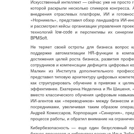
Искусственный интеллект — сейчас уже не просто 
которой раскрыли несколько спикеров конгресса.
внедрения отраслевых платформ, ИИ и готовнос
«Норникель», представил обзор ландшафта ИИ-инс
и рассмотрел кейсы организации управления прое
технологий low-code и перспективы их синерги
BPMSoft.
Не теряет своей остроты для бизнеса вопрос ка
поддержке автоматизации HR-функции в комп
достижения целей роста бизнеса, развития проф
сотрудников и компенсации дефицита цифровых к
Малкин из Института дополнительного профес
представил типовую архитектуру цифровых компете
как структурировать обучение в привязке к цел
эффективнее. Екатерина Неделина и Ян Шишеня, «
вместо классического обучения цифровым навыкам
ИИ-агентов как «переводчиков» между бизнесом и
посредниками, увеличивая таким образом опера
Андрей Комиссаров, Корпорация «Синергия», пред
процессе работы, и обратил внимание на ограниче
Кибербезопасность — еще один безусловный пр
бизнес-процессов и киберугроз раскрыл Илья Забе