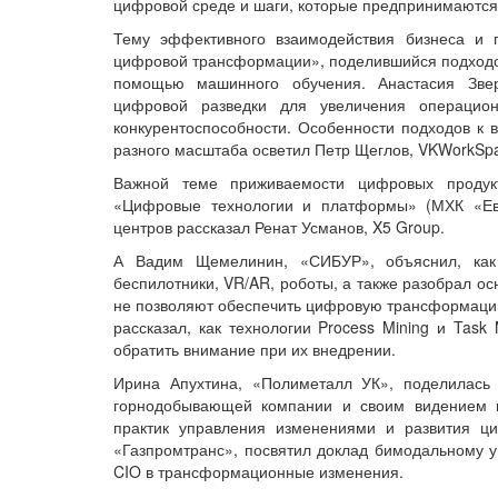
цифровой среде и шаги, которые предпринимаются 
Тему эффективного взаимодействия бизнеса и 
цифровой трансформации», поделившийся подходо
помощью машинного обучения. Анастасия Зве
цифровой разведки для увеличения операцио
конкурентоспособности. Особенности подходов к
разного масштаба осветил Петр Щеглов, VKWorkSp
Важной теме приживаемости цифровых продукт
«Цифровые технологии и платформы» (МХК «Ев
центров рассказал Ренат Усманов, X5 Group.
А Вадим Щемелинин, «СИБУР», объяснил, как п
беспилотники, VR/AR, роботы, а также разобрал о
не позволяют обеспечить цифровую трансформацию
рассказал, как технологии Process Mining и Task
обратить внимание при их внедрении.
Ирина Апухтина, «Полиметалл УК», поделилась
горнодобывающей компании и своим видением 
практик управления изменениями и развития ц
«Газпромтранс», посвятил доклад бимодальному 
CIO в трансформационные изменения.