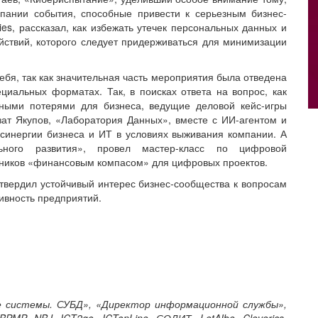
мпании события, способные привести к серьезным бизнес-
gies, рассказал, как избежать утечек персональных данных и
йствий, которого следует придерживаться для минимизации
ебя, так как значительная часть мероприятия была отведена
циальных форматах. Так, в поисках ответа на вопрос, как
ыми потерями для бизнеса, ведущие деловой кейс-игры
зат Якупов, «Лаборатория Данных», вместе с ИИ-агентом и
синергии бизнеса и ИТ в условиях выживания компании. А
ьного развития», провел мастер-класс по цифровой
тников «финансовым компасом» для цифровых проектов.
твердил устойчивый интерес бизнес-сообщества к вопросам
ивность предприятий.
 системы. СУБД», «Директор информационной службы»,
PMP, NBJ, ICT2go, ICTonLine, СОДИТ, LetAIbe, Cleverics,