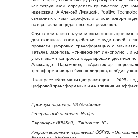
как сотрудникам определять критические для ко
издержкам. А Алексей Лукацкий, Positive Technolo
связанных с ними штрафов, и описал алгоритм де
потерь, если инцидент все же произошел.
Слушатели также получили возможность проявить с
для активного взаимодействия с аудиторией в спе
провести цифровую трансформацию с минимальн
Татьяна Зарипова, «Университет Иннополис», и А
участниками конгресса моделировали достижение 
Александр Парамонов, «Архитектор персонал
трансформации для бизнес-лидеров, снабдив учас
II конгресс «Флагманы цифровизации — 2025» под
цифровой трансформации и ее влияния на эффект
Премиум-партнер: VKWorkSpace
Генеральный партнер: Nexign
Партнеры: BPMSoft, «Таймлист 1С»
Информационные партнеры: OSP.ru, «Открытые
finance.ru, Workspace, «Прайм», «Интерфакс», AB