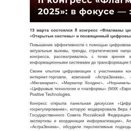
13 марта состоялся II конгресс «Флагманы 
«Открытые системы» и посвященный цифровым
Повышение эффективности с помощью цифровизац
актуальные вызовы, тренды, стратегические нап
конгресса, рассматривались с точки зрения 
информационными системами до трансформации биз
Своим опытом цифровизации с участниками кон
интернет-торговли, компаний «АстраЗенека»,
«Мегамаркет», «Меркатор Холдинг», «Норникель
«Цифровые технологии и платформы» (МХК «ЕвроХ
Positive Technologies.
Конгресс открыла панельная дискуссия «Цифр
госрегулирование», которую модерировала Вера 
Государственного Совета Российской Федерации
экспертизы и координации информатизации», Ал
«АстраЗенека», обсудили перспективные подхо