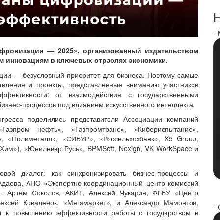
Н
-
цифровизации — 2025», организованный издательством
 инновациям в ключевых отраслях экономики.
ии — безусловный приоритет для бизнеса. Поэтому самые
равления и проекты, представленные вниманию участников
эффективности: от взаимодействия с государственными
нес-процессов под влиянием искусственного интеллекта.
гресса поделились представители Ассоциации компаний
 «Газпром нефть», «Газпромтранс», «Кибериспытание»,
», «Полиметалл», «СИБУР», «Россельхозбанк», X5 Group,
им»), «Юнилевер Русь», BPMSoft, Nexign, VK WorkSpace и
овой диалог: как синхронизировать бизнес-процессы и
Адаева, АНО «Экспертно-координационный центр комиссий
». Артем Соколов, АКИТ, Алексей Чукарин, ФГБУ «Центр
ексей Коваленок, «Мегамаркет», и Александр Мамонтов,
- 
ды к повышению эффективности работы с государством в