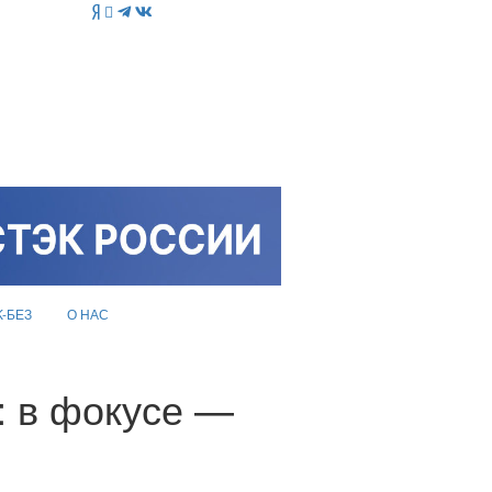
K-БЕЗ
О НАС
: в фокусе —