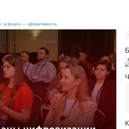
»: в фокусе — эффективность
Б
-
Ч
К