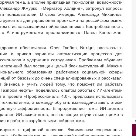
горячая тема, а вполне прикладная технология, возможности
 Александр Жмурко, «Меркатор Холдинг», затронул вопросы
ти пользователей. В свою очередь, Александр Михайлов,
трументов для управления проектами на российском рынке
ктом с использованием нейропомощников. Востребованность
и с AI-инструментами проанализировал Павел Копельман,
дрового обеспечения. Олег Глебов, Nexign, рассказал о
ании и привел варианты автоматизации процессов для
ессионалов и удержания сотрудников. Проблемам обучения
омпетенций был посвящен целый блок выступлений. Максим
сионального образования работников социальной сферы
нций от базовых до очень специализированных и рассказал,
ям бизнеса и учить людей тому, что поможет им работать
Газпром нефть», поделились опытом работы с ИИ-агентами
 в проекте «Профессионалы 4.0», предложив использовать
 технологиями, а команду обучать взаимодействию с этими
ционную эффективность. В продолжение темы ИИ-агентов
ставил ИИ-ассистентов, позволяющих доучиваться прямо в
ния в работе с зарубежными нейросетями.
-
иоритет в цифровой повестке. Взаимосвязи современных
гаев, «Кибериспытание», уделивший особое внимание тому,