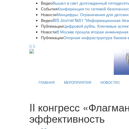
Видео
Вышел в свет долгожданный пятидесяты
События
Конференция по сетевой безопаснос
Новости
Минцифры: Ограничения для детских
Видео
BIS Journal №51 "Информационная без
Публикации
Цифровой рубль. Ключевые аспек
Новости
В Москве прошла вторая инженерная
Публикации
Опорная инфраструктура банков в
ГЛАВНАЯ
МЕРОПРИЯТИЯ
НОВОСТИ
II конгресс «Флагм
эффективность