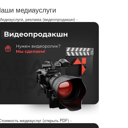
аши медиауслуги
 Медиауслуги, реклама (видеопродакшн) -
Стоимость медиауслуг (открыть PDF) -