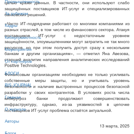
Промышленность
целью кражи данных. В частности, они используют слабо
защищённых поставщиков ИТ-услуг и специализированных
За рубежом
банковских решений.
«Часто ИТ-подрядчики работают со многими компаниями из
Кадры
разных отраслей, в том числе из финансового сектора. Атакуя
поставщиков ИТ-услуг с недостаточным уровнем
Киберграмотность
защищённости, злоумышленники могут затратить не так много
ресурсов, но при этом получить доступ сразу к нескольким
Мероприятия
банкам и другим организациям», — отметил Яна Авезова,
старший аналитик направления аналитических исследований
От партнёров
Positive Technologies.
БЛОГИ
Финансовым организациям необходимо не только усиливать
собственные меры защиты, но и учитывать уровень
BIS JOURNAL
безопасности и наличие выстроенных процессов безопасной
разработки у своих контрагентов. В условиях роста числа
Главная
киберугроз банки продолжают совершенствовать
инфраструктуру, однако, из-за уязвимостей в цепочке
О журнале
поставщиков ИТ-услуг проблема остаётся актуальной.
Авторы
13 марта, 2025
Блоги