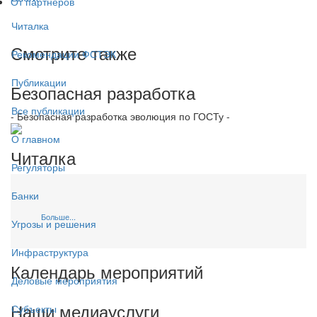
От партнёров
Читалка
Смотрите также
Рекомендации ФСТЭК
Публикации
Безопасная разработка
Все публикации
- Безопасная разработка эволюция по ГОСТу -
О главном
Читалка
Регуляторы
Банки
Больше...
Угрозы и решения
Инфраструктура
Календарь мероприятий
Деловые мероприятия
Наши медиауслуги
Субъекты