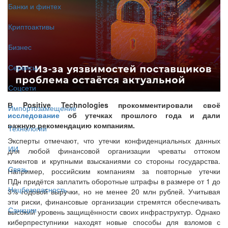
Банки и финтех
Криптоактивы
Бизнес
Сервисы
Соцсети
В Positive Technologies прокомментировали своё
Импортозамещение
исследование
об утечках прошлого года и дали
важную рекомендацию компаниям.
Технологии
Эксперты отмечают, что утечки конфиденциальных данных
ИИ
для любой финансовой организации чреваты оттоком
клиентов и крупными взысканиями со стороны государства.
Связь
Например, российским компаниям за повторные утечки
ПДн придётся заплатить оборотные штрафы в размере от 1 до
Нацбезопасность
3% годовой выручки, но не менее 20 млн рублей. Учитывая
эти риски, финансовые организации стремятся обеспечивать
Санкции
высокий уровень защищённости своих инфраструктур. Однако
киберпреступники находят новые способы для взломов с