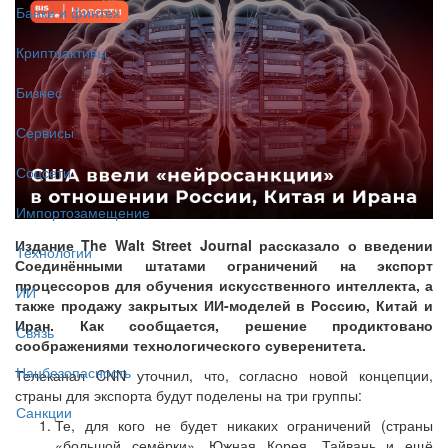
Банки и финтех
Криптоактивы
Бизнес
Сервисы
Соцсети
Импортозамещение
Издание The Walt Street Journal рассказало о введении
Технологии
Соединёнными штатами ограничений на экспорт
процессоров для обучения искусственного интеллекта, а
ИИ
также продажу закрытых ИИ-моделей в Россию, Китай и
Иран. Как сообщается, решение продиктовано
Связь
соображениями технологического суверенитета.
Нацбезопасность
Телеканал CNN уточнил, что, согласно новой концепции,
страны для экспорта будут поделены на три группы:
Санкции
Те, для кого не будет никаких ограничений (страны
«большой семёрки», Южная Корея, Тайвань и ещё