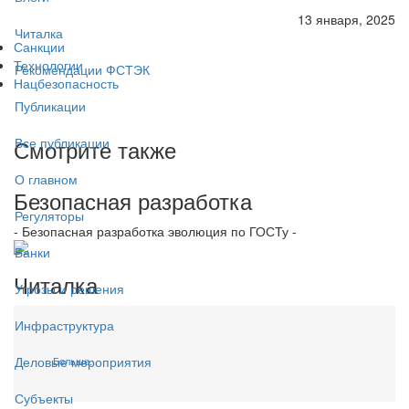
13 января, 2025
Читалка
Санкции
Технологии
Рекомендации ФСТЭК
Нацбезопасность
Публикации
Смотрите также
Все публикации
О главном
Безопасная разработка
Регуляторы
- Безопасная разработка эволюция по ГОСТу -
Банки
Читалка
Угрозы и решения
Инфраструктура
Деловые мероприятия
Больше...
Субъекты