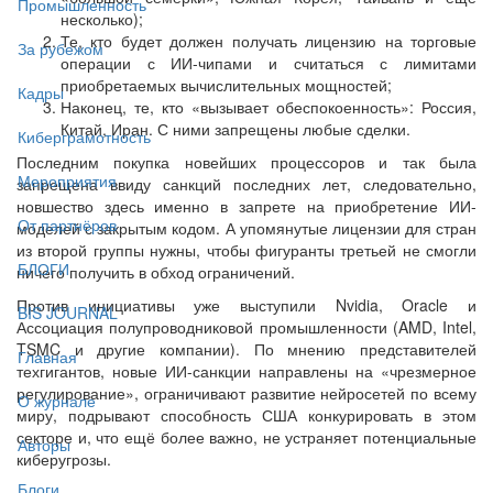
Промышленность
несколько);
Те, кто будет должен получать лицензию на торговые
За рубежом
операции с ИИ-чипами и считаться с лимитами
приобретаемых вычислительных мощностей;
Кадры
Наконец, те, кто «вызывает обеспокоенность»: Россия,
Китай, Иран. С ними запрещены любые сделки.
Киберграмотность
Последним покупка новейших процессоров и так была
Мероприятия
запрещена ввиду санкций последних лет, следовательно,
новшество здесь именно в запрете на приобретение ИИ-
От партнёров
моделей с закрытым кодом. А упомянутые лицензии для стран
из второй группы нужны, чтобы фигуранты третьей не смогли
БЛОГИ
ничего получить в обход ограничений.
Против инициативы уже выступили Nvidia, Oracle и
BIS JOURNAL
Ассоциация полупроводниковой промышленности (AMD, Intel,
TSMC и другие компании). По мнению представителей
Главная
техгигантов, новые ИИ-санкции направлены на «чрезмерное
регулирование», ограничивают развитие нейросетей по всему
О журнале
миру, подрывают способность США конкурировать в этом
секторе и, что ещё более важно, не устраняет потенциальные
Авторы
киберугрозы.
Блоги