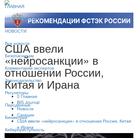
ГЛАВНАЯ
МЕРОПРИЯТИЯ
НОВОСТИ
США ввели
Все новости
«нейросанкции» в
Безопасникам
отношении России,
Комментарии экспертов
Китая и Ирана
Законодательство
Регуляторы
Главная
BIS Journal
Персданные
Новости
Санкции
Биометрия
США ввели «нейросанкции» в отношении России, Китая
и Ирана
Киберпреступность