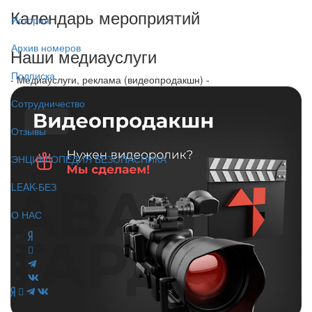
Календарь мероприятий
История
Архив номеров
Наши медиауслуги
Подписка
- Медиауслуги, реклама (видеопродакшн) -
Сотрудничество
Отзывы
ЭНЦИКЛОПЕДИЯ БЕЗОПАСНИКА
LEAK-БЕЗ
О НАС