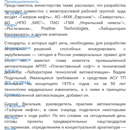
Промышленность
Представитель министерства также рассказал, что разработка
проходит совместно с межотраслевой рабочей группой, куда
За рубежом
входят «Газпром нефть», АО «МХК „Еврохим“», «Северсталь»,
АО «НПО „КИС“», ПАО «ГМК „Норильский никель“»,
Кадры
«Ростелеком», Positive Technologies, «Лаборатория
Касперского» и другие компании.
Киберграмотность
Стандарты, о которых идёт речь, необходимы для разработки
Мероприятия
актуальных решений, способных конкурировать с
зарубежными — сегодня в России универсальных правил для
От партнёров
этого нет, заметил глава комитета промышленной
автоматизации АРПП «Отечественный софт» и технический
БЛОГИ
директор «Лаборатории технологий автоматизации» Вадим
Подольный. Имеющиеся требования к средствам АСУ ТП
BIS JOURNAL
основаны на концепциях 1970-х годов, но за 50 лет
технологии кардинально изменились, а с ними и принципы
Главная
промышленной автоматизации, добавил он.
Сергей Васильев, руководитель практики автоматизации
О журнале
«Газпром нефти», в свою очередь поделился некоторыми
деталями о ходе работ. По его словам, на сегодняшний день
Авторы
готовы проекты предварительных нацстандартов
по терминам, определениям и концептуальной архитектуре —
Блоги