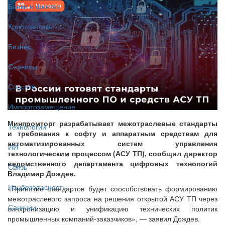
Банки и финтех
Криптоактивы
Бизнес
Сервисы
Соцсети
Импортозамещение
Минпромторг разрабатывает межотраслевые стандарты
Технологии
и требования к софту и аппаратным средствам для
автоматизированных систем управления
ИИ
технологическим процессом (АСУ ТП), сообщил директор
ведомственного департамента цифровых технологий
Связь
Владимир Дождев.
Нацбезопасность
«Принятие стандартов будет способствовать формированию
межотраслевого запроса на решения открытой АСУ ТП через
Санкции
синхронизацию и унификацию технических политик
промышленных компаний‑заказчиков», — заявил Дождев.