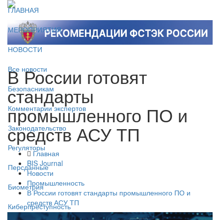
ГЛАВНАЯ
МЕРОПРИЯТИЯ
НОВОСТИ
В России готовят
Все новости
стандарты
Безопасникам
промышленного ПО и
Комментарии экспертов
средств АСУ ТП
Законодательство
Регуляторы
Главная
BIS Journal
Персданные
Новости
Промышленность
Биометрия
В России готовят стандарты промышленного ПО и
средств АСУ ТП
Киберпреступность