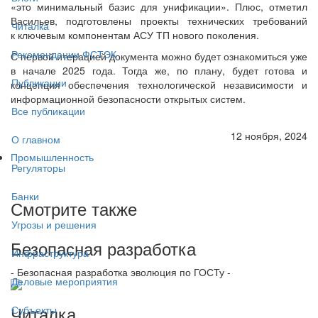
«это минимальный базис для унификации». Плюс, отметил
Васильев, подготовлены проекты технических требований
Читалка
к ключевым компонентам АСУ ТП нового поколения.
Рекомендации ФСТЭК
С первой итерацией документа можно будет ознакомиться уже
в начале 2025 года. Тогда же, по плану, будет готова и
Публикации
концепция обеспечения технологической независимости и
информационной безопасности открытых систем.
Все публикации
12 ноября, 2024
О главном
Промышленность
Регуляторы
Банки
Смотрите также
Угрозы и решения
Безопасная разработка
Инфраструктура
- Безопасная разработка эволюция по ГОСТу -
Деловые мероприятия
Читалка
Субъекты