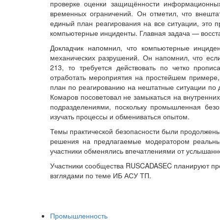
проверке оценки защищённости информационных 
временных ограничений. Он отметил, что внешта
единый план реагирования на все ситуации, это п
компьютерные инциденты. Главная задача — восста
Докладчик напомнил, что компьютерные инциден
механических разрушений. Он напомнил, что ес
213, то требуется действовать по четко проп
отработать мероприятия на простейшем примере,
план по реагированию на нештатные ситуации по 
Комаров посоветовал не замыкаться на внутренних
подразделениями, поскольку промышленная безо
изучать процессы и обмениваться опытом.
Темы практической безопасности были продолжены 
решения на предлагаемые модератором реальные
участники обменялись впечатлениями от услышанно
Участники сообщества RUSCADASEC планируют про
взглядами по теме ИБ АСУ ТП.
Промышленность