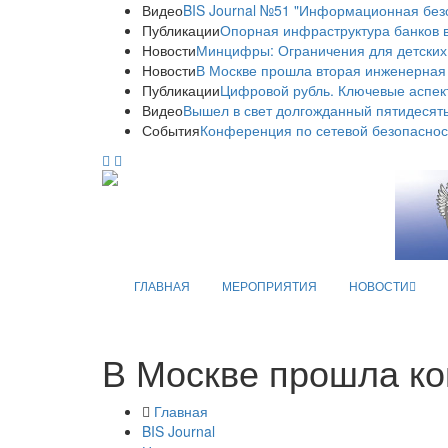
Видео
BIS Journal №51 "Информационная без
Публикации
Опорная инфраструктура банков в
Новости
Минцифры: Ограничения для детских
Новости
В Москве прошла вторая инженерная
Публикации
Цифровой рубль. Ключевые аспек
Видео
Вышел в свет долгожданный пятидесяты
События
Конференция по сетевой безопаснос
ГЛАВНАЯ
МЕРОПРИЯТИЯ
НОВОСТИ
В Москве прошла 
Главная
BIS Journal