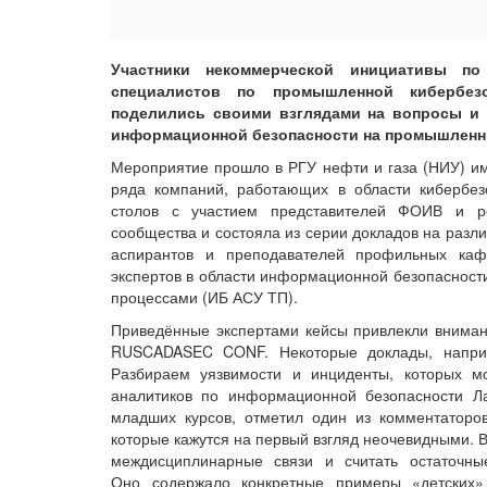
Участники некоммерческой инициативы по
специалистов по промышленной кибербез
поделились своими взглядами на вопросы и 
информационной безопасности на промышленн
Мероприятие прошло в РГУ нефти и газа (НИУ) им
ряда компаний, работающих в области кибербез
столов с участием представителей ФОИВ и ре
сообщества и состояла из серии докладов на разл
аспирантов и преподавателей профильных каф
экспертов в области информационной безопасност
процессами (ИБ АСУ ТП).
Приведённые экспертами кейсы привлекли вниман
RUSCADASEC CONF. Некоторые доклады, наприм
Разбираем уязвимости и инциденты, которых м
аналитиков по информационной безопасности Ла
младших курсов, отметил один из комментаторо
которые кажутся на первый взгляд неочевидными. В
междисциплинарные связи и считать остаточны
Оно содержало конкретные примеры «детских»