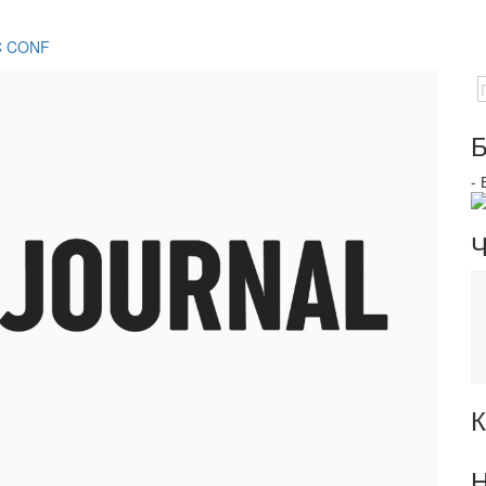
C CONF
Б
-
Ч
К
Н