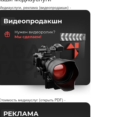
 Медиауслуги, реклама (видеопродакшн) -
Стоимость медиауслуг (открыть PDF) -