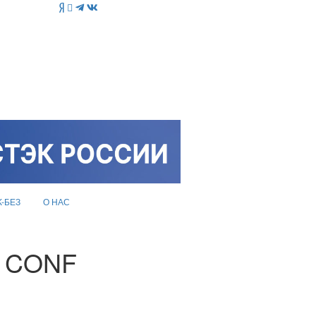
K-БЕЗ
О НАС
C CONF