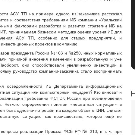
ости АСУ ТП на примере одного из заказчиков рассказал
итов и соответствия требованиям ИБ компании «Уральский
ажными факторами разработки и развития стратегии ИБ на
 ИТ, принимаемая бизнесом методика оценки уровня ИБ для
начения АСУ ТП, особенно для старых предприятий, и
 инвестиционных проектов в компанию.
казов президента России №166 и №250, иных нормативных
стали причиной внесения изменений в разработанную и уже
аоборот, они способствовали увеличению инвестиций в
льку руководство компании-заказчика стало воспринимать
ния осведомленности ИБ Департамента информационных
Н
атная ситуация или компьютерный инцидент? Кто виноват и
 реализации требований ФСТЭК России при возникновении
. Чёткого определения понятия «нештатная ситуация» в
ен быть однозначно решён на каждом объекте КИИ, считает
ештатную ситуацию как происшествие, которое ещё не
 вопросы реализации Приказа ФСБ РФ № 213, в т. ч. при