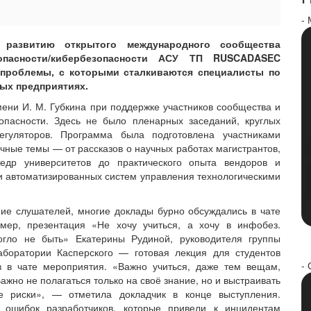
-
 развитию открытого международного сообщества
опасности/кибербезопасности АСУ ТП RUSCADASEC
проблемы, с которыми сталкиваются специалисты по
ых предприятиях.
ени И. М. Губкина при поддержке участников сообщества и
опасности. Здесь не было пленарных заседаний, круглых
гуляторов. Программа была подготовлена участниками
ичные темы — от рассказов о научных работах магистрантов,
едр университетов до практического опыта вендоров и
и автоматизированных систем управления технологическими
ие слушателей, многие доклады бурно обсуждались в чате
ер, презентация «Не хочу учиться, а хочу в инфобез.
огло не быть» Екатерины Рудиной, руководителя группы
боратории Касперского — готовая лекция для студентов
- 
в в чате мероприятия. «Важно учиться, даже тем вещам,
ажно не полагаться только на своё знание, но и выстраивать
е риски», — отметила докладчик в конце выступления.
 ошибок разработчиков, которые привели к инцидентам