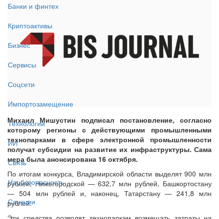
Банки и финтех
Криптоактивы
Бизнес
Сервисы
Соцсети
Импортозамещение
Михаил Мишустин подписал постановление, согласно
Технологии
которому регионы с действующими промышленными
технопарками в сфере электронной промышленности
ИИ
получат субсидии на развитие их инфраструктуры. Сама
мера была анонсирована 16 октября.
Связь
По итогам конкурса, Владимирской области выделят 900 млн
Нацбезопасность
рублей, Нижегородской — 632,7 млн рублей, Башкортостану
— 504 млн рублей и, наконец, Татарстану — 241,8 млн
Санкции
рублей.
Эти средства позволят технопаркам возмещать затраты на