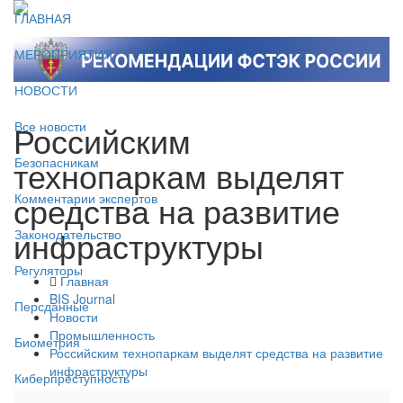
ГЛАВНАЯ
МЕРОПРИЯТИЯ
НОВОСТИ
Российским
Все новости
технопаркам выделят
Безопасникам
средства на развитие
Комментарии экспертов
инфраструктуры
Законодательство
Регуляторы
Главная
BIS Journal
Персданные
Новости
Промышленность
Биометрия
Российским технопаркам выделят средства на развитие
инфраструктуры
Киберпреступность