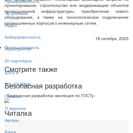
Промышленность
проектирование, строительство или модернизацию объектов
промышленной инфраструктуры, приобретение нового
За рубежом
оборудования, а также на технологическое подключение
промышленных корпусов к инженерным сетям.
Кадры
Киберграмотность
18 октября, 2023
Промышленность
Мероприятия
От партнёров
Смотрите также
БЛОГИ
Безопасная разработка
BIS JOURNAL
- Безопасная разработка эволюция по ГОСТу -
Главная
О журнале
Читалка
Авторы
Блоги