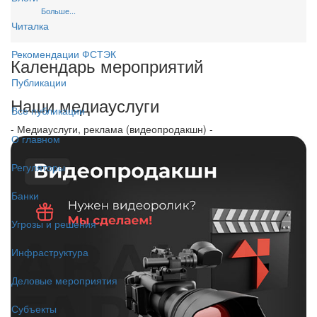
Больше...
Читалка
Рекомендации ФСТЭК
Календарь мероприятий
Публикации
Наши медиауслуги
Все публикации
- Медиауслуги, реклама (видеопродакшн) -
О главном
Регуляторы
Банки
Угрозы и решения
Инфраструктура
Деловые мероприятия
Субъекты