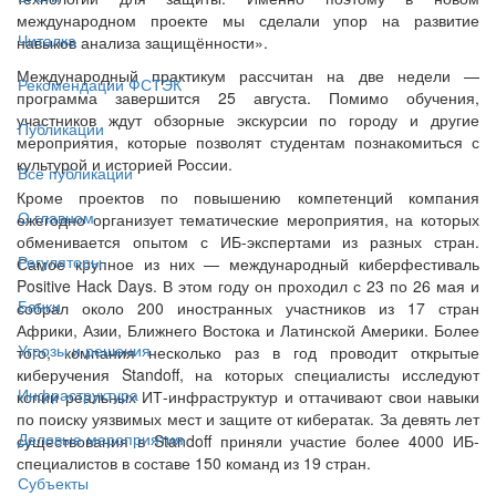
международном проекте мы сделали упор на развитие
Читалка
навыков анализа защищённости».
Международный практикум рассчитан на две недели —
Рекомендации ФСТЭК
программа завершится 25 августа. Помимо обучения,
участников ждут обзорные экскурсии по городу и другие
Публикации
мероприятия, которые позволят студентам познакомиться с
культурой и историей России.
Все публикации
Кроме проектов по повышению компетенций компания
О главном
ежегодно организует тематические мероприятия, на которых
обменивается опытом с ИБ-экспертами из разных стран.
Регуляторы
Самое крупное из них — международный киберфестиваль
Positive Hack Days. В этом году он проходил с 23 по 26 мая и
Банки
собрал около 200 иностранных участников из 17 стран
Африки, Азии, Ближнего Востока и Латинской Америки. Более
Угрозы и решения
того, компания несколько раз в год проводит открытые
киберучения Standoff, на которых специалисты исследуют
Инфраструктура
копии реальных ИТ-инфраструктур и оттачивают свои навыки
по поиску уязвимых мест и защите от кибератак. За девять лет
Деловые мероприятия
существования в Standoff приняли участие более 4000 ИБ-
специалистов в составе 150 команд из 19 стран.
Субъекты