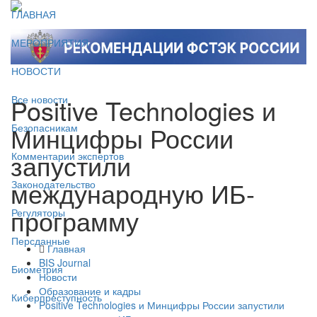
ГЛАВНАЯ
МЕРОПРИЯТИЯ
НОВОСТИ
Positive Technologies и
Все новости
Минцифры России
Безопасникам
запустили
Комментарии экспертов
международную ИБ-
Законодательство
программу
Регуляторы
Персданные
Главная
BIS Journal
Биометрия
Новости
Образование и кадры
Киберпреступность
Positive Technologies и Минцифры России запустили