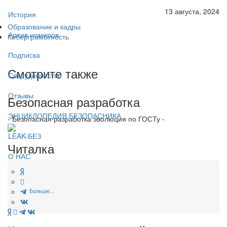
13 августа, 2024
История
Образование и кадры
Архив номеров
Киберграмотность
Подписка
Смотрите также
Сотрудничество
Отзывы
Безопасная разработка
ЭНЦИКЛОПЕДИЯ БЕЗОПАСНИКА
- Безопасная разработка эволюция по ГОСТу -
LEAK-БЕЗ
Читалка
О НАС
Больше...