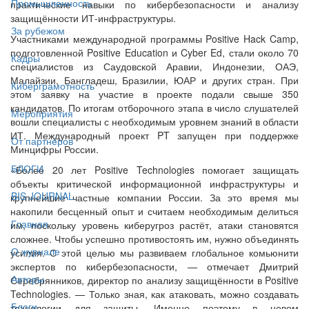
Промышленность
практические навыки по кибербезопасности и анализу
защищённости ИТ-инфраструктуры.
За рубежом
Участниками международной программы Positive Hack Camp,
подготовленной Positive Education и Cyber Ed, стали около 70
Кадры
специалистов из Саудовской Аравии, Индонезии, ОАЭ,
Малайзии, Бангладеш, Бразилии, ЮАР и других стран. При
Киберграмотность
этом заявку на участие в проекте подали свыше 350
кандидатов. По итогам отборочного этапа в число слушателей
Мероприятия
вошли специалисты с необходимым уровнем знаний в области
ИТ. Международный проект PT запущен при поддержке
От партнёров
Минцифры России.
БЛОГИ
«Более 20 лет Positive Technologies помогает защищать
объекты критической информационной инфраструктуры и
BIS JOURNAL
крупнейшие частные компании России. За это время мы
накопили бесценный опыт и считаем необходимым делиться
Главная
им, поскольку уровень киберугроз растёт, атаки становятся
сложнее. Чтобы успешно противостоять им, нужно объединять
О журнале
усилия. С этой целью мы развиваем глобальное комьюнити
экспертов по кибербезопасности, — отмечает Дмитрий
Авторы
Серебрянников, директор по анализу защищённости в Positive
Technologies. — Только зная, как атаковать, можно создавать
Блоги
технологии для защиты. Именно поэтому в новом