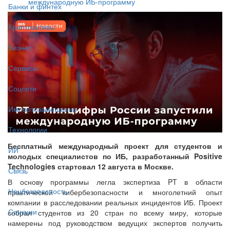
международную ИБ-программу
Банки и финтех
Криптоактивы
Бизнес
Сервисы
Соцсети
Импортозамещение
Технологии
Бесплатный международный проект для студентов и
ИИ
молодых специалистов по ИБ, разработанный Positive
Technologies стартовал 12 августа в Москве.
Связь
В основу программы легла экспертиза PT в области
Нацбезопасность
практической кибербезопасности и многолетний опыт
компании в расследовании реальных инцидентов ИБ. Проект
Санкции
собрал студентов из 20 стран по всему миру, которые
намерены под руководством ведущих экспертов получить