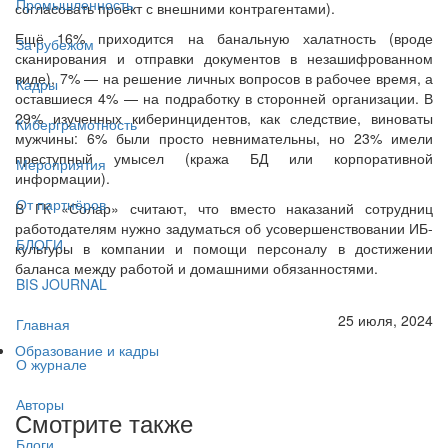
Промышленность
согласовать проект с внешними контрагентами).
Ещё 16% приходится на банальную халатность (вроде
За рубежом
сканирования и отправки документов в незашифрованном
виде), 7% — на решение личных вопросов в рабочее время, а
Кадры
оставшиеся 4% — на подработку в сторонней организации. В
29% изученных киберинцидентов, как следствие, виноваты
Киберграмотность
мужчины: 6% были просто невнимательны, но 23% имели
преступный умысел (кража БД или корпоративной
Мероприятия
информации).
От партнёров
В ГК «Солар» считают, что вместо наказаний сотрудниц
работодателям нужно задуматься об усовершенствовании ИБ-
БЛОГИ
культуры в компании и помощи персоналу в достижении
баланса между работой и домашними обязанностями.
BIS JOURNAL
25 июля, 2024
Главная
Образование и кадры
О журнале
Авторы
Смотрите также
Блоги