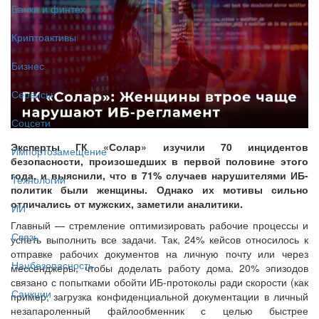
Банки и финтех
Криптоактивы
Бизнес
Сервисы
Соцсети
Эксперты ГК «Солар» изучили 70 инцидентов
Импортозамещение
безопасности, произошедших в первой половине этого
года, и выяснили, что в 71% случаев нарушителями ИБ-
Технологии
политик были женщины. Однако их мотивы сильно
отличались от мужских, заметили аналитики.
ИИ
Главный — стремление оптимизировать рабочие процессы и
Связь
успеть выполнить все задачи. Так, 24% кейсов относилось к
отправке рабочих документов на личную почту или через
Нацбезопасность
мессенджеры, чтобы доделать работу дома. 20% эпизодов
связано с попытками обойти ИБ-протоколы ради скорости (как
Санкции
пример, загрузка конфиденциальной документации в личный
незапароленный файлообменник с целью быстрее