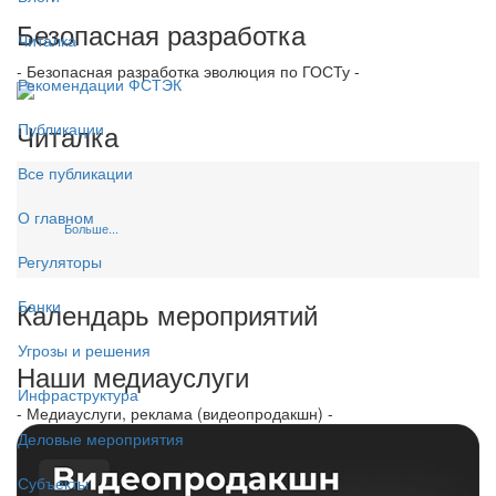
Безопасная разработка
Читалка
- Безопасная разработка эволюция по ГОСТу -
Рекомендации ФСТЭК
Читалка
Публикации
Все публикации
О главном
Больше...
Регуляторы
Календарь мероприятий
Банки
Угрозы и решения
Наши медиауслуги
Инфраструктура
- Медиауслуги, реклама (видеопродакшн) -
Деловые мероприятия
Субъекты