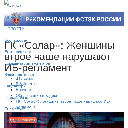
ГЛАВНАЯ
МЕРОПРИЯТИЯ
НОВОСТИ
ГК «Солар»: Женщины
Все новости
втрое чаще нарушают
Безопасникам
ИБ-регламент
Комментарии экспертов
Законодательство
Главная
BIS Journal
Регуляторы
Новости
Образование и кадры
Персданные
ГК «Солар»: Женщины втрое чаще нарушают ИБ-
регламент
Биометрия
Киберпреступность