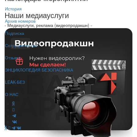
История
Наши медиауслуги
Архив номеров
- Медиауслуги, реклама (видеопродакшн) -
Подписка
Сотрудничество
Отзывы
ЭНЦИКЛОПЕДИЯ БЕЗОПАСНИКА
LEAK-БЕЗ
О НАС