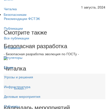
1 августа, 2024
Читалка
Безопасникам
Рекомендации ФСТЭК
Публикации
Смотрите также
Все публикации
Безопасная разработка
О главном
- Безопасная разработка эволюция по ГОСТу -
Регуляторы
Читалка
Банки
Угрозы и решения
Инфраструктура
Больше...
Деловые мероприятия
Календарь мероприятий
Субъекты