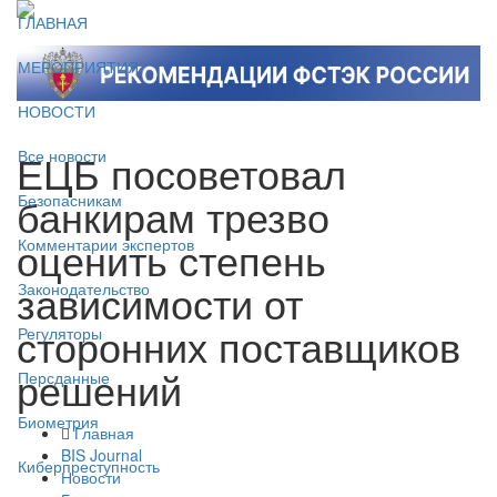
ГЛАВНАЯ
МЕРОПРИЯТИЯ
НОВОСТИ
ЕЦБ посоветовал
Все новости
банкирам трезво
Безопасникам
оценить степень
Комментарии экспертов
зависимости от
Законодательство
сторонних поставщиков
Регуляторы
решений
Персданные
Биометрия
Главная
BIS Journal
Киберпреступность
Новости