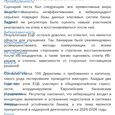
Промышленность
Сценарий теста был следующим: все превентивные меры
За рубежом
защиты оказались неэффективными, а киберинцидент
серьёзно повредил базы данных ключевых систем банка.
Кадры
Задачей же регулятора было оценить навыки участников
реагировать на атаку и восстанавливаться после неё.
Киберграмотность
Результатами ЕЦБ остался доволен, но отметил, что имеются
области для улучшения. Так, банкирам было рекомендовано
Мероприятия
усовершенствовать методы коммуникации со всеми
заинтересованными сторонами и стратегии восстановления
От партнёров
после ИБ-инцидентов, а также трезво оценивать спектр ИБ-
рисков и степень зависимости от сторонних поставщиков
БЛОГИ
решений.
BIS JOURNAL
Согласно статье 100 Директивы о требованиях к капиталу,
такого рода тестирование проводится ежегодно. Каждые два
Главная
года при этом ЕЦБ участвует в общеевропейском стресс-
тесте, координируемом Европейским банковским
О журнале
управлением. Регулятор напомнил, что киберзащита входит в
концепцию выявления и устранения недостатков в системах
Авторы
операционной устойчивости банков, а эта тема является
приоритетной в надзорной деятельности на 2024-2026 годы.
Блоги