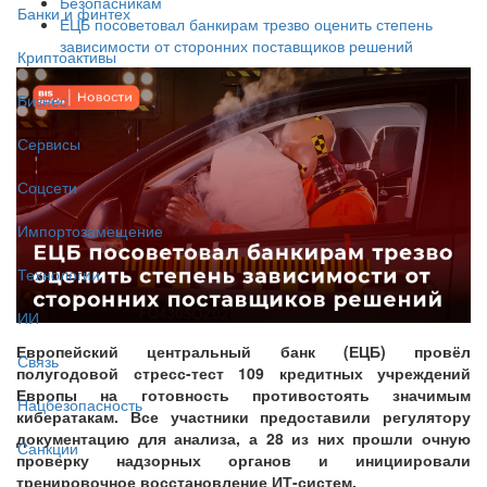
Безопасникам
Банки и финтех
ЕЦБ посоветовал банкирам трезво оценить степень
зависимости от сторонних поставщиков решений
Криптоактивы
Бизнес
Сервисы
Соцсети
Импортозамещение
Технологии
ИИ
Европейский центральный банк (ЕЦБ) провёл
Связь
полугодовой стресс-тест 109 кредитных учреждений
Европы на готовность противостоять значимым
Нацбезопасность
кибератакам. Все участники предоставили регулятору
документацию для анализа, а 28 из них прошли очную
Санкции
проверку надзорных органов и инициировали
тренировочное восстановление ИТ-систем.