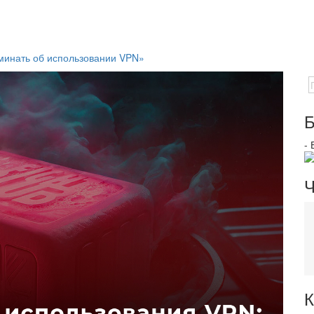
минать об использовании VPN»
Б
-
Ч
К