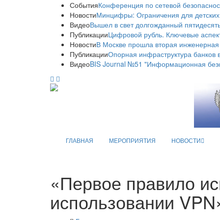
События
Конференция по сетевой безопаснос
Новости
Минцифры: Ограничения для детских
Видео
Вышел в свет долгожданный пятидесяты
Публикации
Цифровой рубль. Ключевые аспек
Новости
В Москве прошла вторая инженерная
Публикации
Опорная инфраструктура банков в
Видео
BIS Journal №51 "Информационная без
ГЛАВНАЯ
МЕРОПРИЯТИЯ
НОВОСТИ
«Первое правило ис
использовании VPN