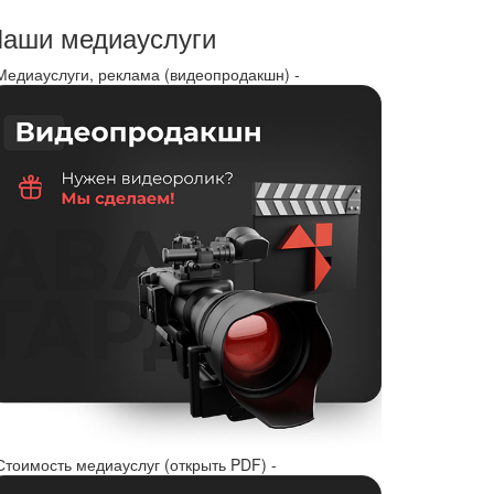
аши медиауслуги
 Медиауслуги, реклама (видеопродакшн) -
Стоимость медиауслуг (открыть PDF) -