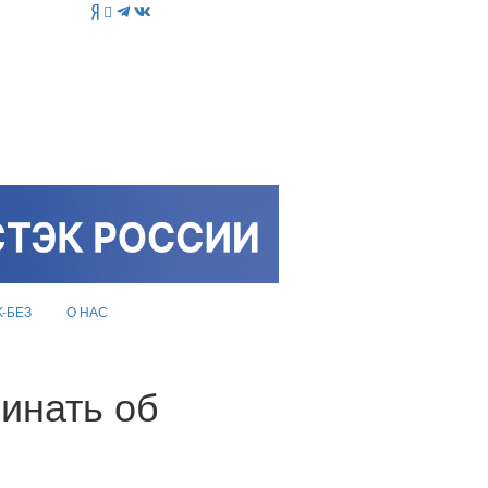
K-БЕЗ
О НАС
инать об