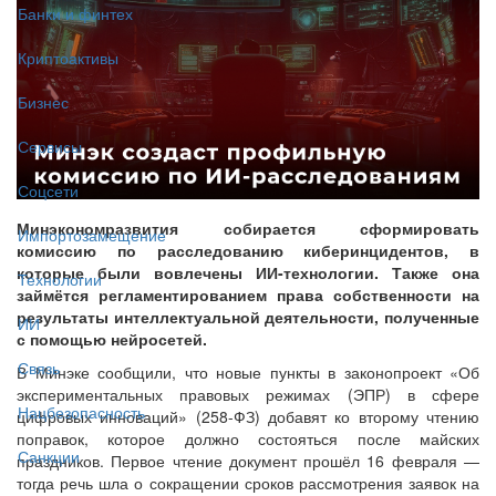
Банки и финтех
Криптоактивы
Бизнес
Сервисы
Соцсети
Минэкономразвития собирается сформировать
Импортозамещение
комиссию по расследованию киберинцидентов, в
которые были вовлечены ИИ-технологии. Также она
Технологии
займётся регламентированием права собственности на
результаты интеллектуальной деятельности, полученные
ИИ
с помощью нейросетей.
Связь
В Минэке сообщили, что новые пункты в законопроект «Об
экспериментальных правовых режимах (ЭПР) в сфере
Нацбезопасность
цифровых инноваций» (258-ФЗ) добавят ко второму чтению
поправок, которое должно состояться после майских
Санкции
праздников. Первое чтение документ прошёл 16 февраля —
тогда речь шла о сокращении сроков рассмотрения заявок на