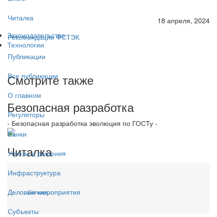
Читалка
18 апреля, 2024
Законодательство
Рекомендации ФСТЭК
Технологии
Публикации
Все публикации
Смотрите также
О главном
Безопасная разработка
Регуляторы
- Безопасная разработка эволюция по ГОСТу -
Банки
Читалка
Угрозы и решения
Инфраструктура
Деловые мероприятия
Больше...
Субъекты