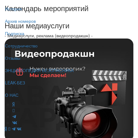
Календарь мероприятий
История
Архив номеров
Наши медиауслуги
Подписка
- Медиауслуги, реклама (видеопродакшн) -
Сотрудничество
Отзывы
ЭНЦИКЛОПЕДИЯ БЕЗОПАСНИКА
LEAK-БЕЗ
О НАС