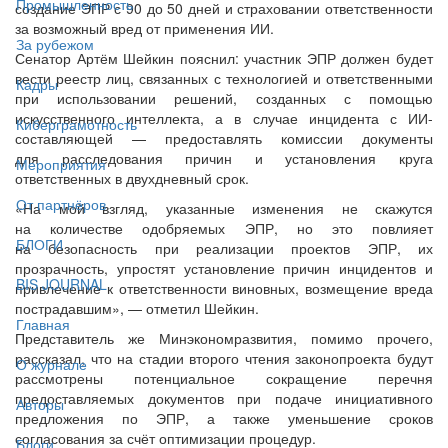
Промышленность
создание ЭПР с 90 до 50 дней и страховании ответственности
за возможный вред от применения ИИ.
За рубежом
Сенатор Артём Шейкин пояснил: участник ЭПР должен будет
вести реестр лиц, связанных с технологией и ответственными
Кадры
при использовании решений, созданных с помощью
искусственного интеллекта, а в случае инцидента с ИИ-
Киберграмотность
составляющей — предоставлять комиссии документы
для расследования причин и установления круга
Мероприятия
ответственных в двухдневный срок.
От партнёров
«На мой взгляд, указанные изменения не скажутся
на количестве одобряемых ЭПР, но это повлияет
БЛОГИ
на безопасность при реализации проектов ЭПР, их
прозрачность, упростят установление причин инцидентов и
BIS JOURNAL
привлечение к ответственности виновных, возмещение вреда
пострадавшим», — отметил Шейкин.
Главная
Представитель же Минэкономразвития, помимо прочего,
рассказал, что на стадии второго чтения законопроекта будут
О журнале
рассмотрены потенциальное сокращение перечня
предоставляемых документов при подаче инициативного
Авторы
предложения по ЭПР, а также уменьшение сроков
согласования за счёт оптимизации процедур.
Блоги