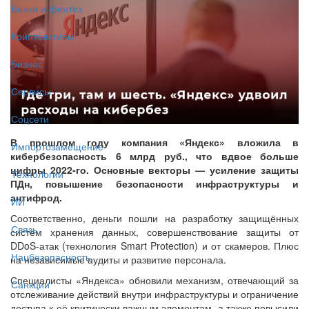
Банки и финтех
Криптоактивы
Бизнес
Сервисы
Соцсети
В прошлом году компания «Яндекс» вложила в
Импортозамещение
кибербезопасность 6 млрд руб., что вдвое больше
цифры 2022-го. Основные векторы — усиление защиты
Технологии
ПДн, повышение безопасности инфраструктуры и
антифрод.
ИИ
Соответственно, деньги пошли на разработку защищённых
Связь
систем хранения данных, совершенствование защиты от
DDoS-атак (технология Smart Protection) и от скамеров. Плюс
Нацбезопасность
на независимые аудиты и развитие персонала.
Специалисты «Яндекса» обновили механизм, отвечающий за
Санкции
отслеживание действий внутри инфраструктуры и ограничение
доступа к её критически важным элементам, а также повысили