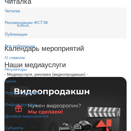
Читалка
Читалка
Рекомендации ФСТЭК
Больше...
Публикации
Календарь мероприятий
Все публикации
О главном
Наши медиауслуги
Регуляторы
- Медиауслуги, реклама (видеопродакшн) -
Банки
Угрозы и решения
Инфраструктура
Деловые мероприятия
Субъекты