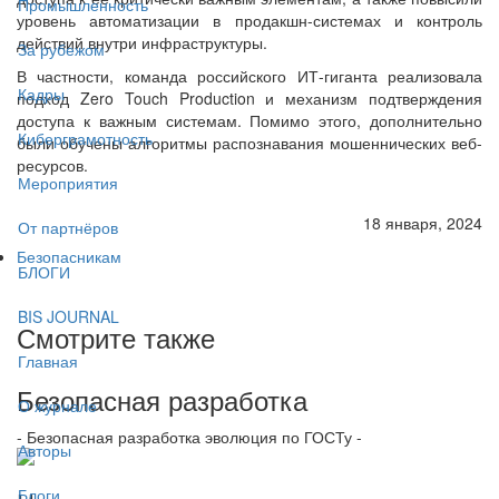
Промышленность
уровень автоматизации в продакшн-системах и контроль
действий внутри инфраструктуры.
За рубежом
В частности, команда российского ИТ-гиганта реализовала
Кадры
подход Zero Touch Production и механизм подтверждения
доступа к важным системам. Помимо этого, дополнительно
Киберграмотность
были обучены алгоритмы распознавания мошеннических веб-
ресурсов.
Мероприятия
18 января, 2024
От партнёров
Безопасникам
БЛОГИ
BIS JOURNAL
Смотрите также
Главная
Безопасная разработка
О журнале
- Безопасная разработка эволюция по ГОСТу -
Авторы
Блоги