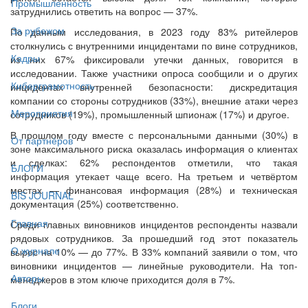
Промышленность
затруднились ответить на вопрос — 37%.
За рубежом
По данным исследования, в 2023 году 83% ритейлеров
столкнулись с внутренними инцидентами по вине сотрудников,
Кадры
из них 67% фиксировали утечки данных, говорится в
исследовании. Также участники опроса сообщили и о других
Киберграмотность
инцидентах внутренней безопасности: дискредитация
компании со стороны сотрудников (33%), внешние атаки через
Мероприятия
сотрудников (19%), промышленный шпионаж (17%) и другое.
В прошлом году вместе с персональными данными (30%) в
От партнёров
зоне максимального риска оказалась информация о клиентах
и сделках: 62% респондентов отметили, что такая
БЛОГИ
информация утекает чаще всего. На третьем и четвёртом
местах — финансовая информация (28%) и техническая
BIS JOURNAL
документация (25%) соответственно.
Главная
Среди главных виновников инцидентов респонденты назвали
рядовых сотрудников. За прошедший год этот показатель
О журнале
вырос на 10% — до 77%. В 33% компаний заявили о том, что
виновники инцидентов — линейные руководители. На топ-
Авторы
менеджеров в этом ключе приходится доля в 7%.
Блоги