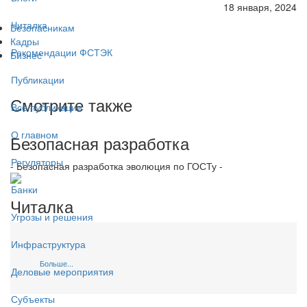
18 января, 2024
Читалка
Безопасникам
Кадры
Рекомендации ФСТЭК
Бизнес
Публикации
Смотрите также
Все публикации
О главном
Безопасная разработка
Регуляторы
- Безопасная разработка эволюция по ГОСТу -
Банки
Читалка
Угрозы и решения
Инфраструктура
Больше...
Деловые мероприятия
Субъекты