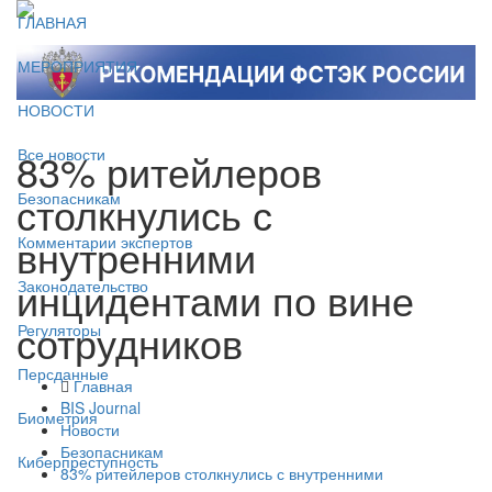
ГЛАВНАЯ
МЕРОПРИЯТИЯ
НОВОСТИ
83% ритейлеров
Все новости
столкнулись с
Безопасникам
внутренними
Комментарии экспертов
инцидентами по вине
Законодательство
сотрудников
Регуляторы
Персданные
Главная
BIS Journal
Биометрия
Новости
Безопасникам
Киберпреступность
83% ритейлеров столкнулись с внутренними