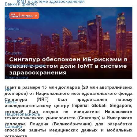
IoMT в системе здравоохранения
Банки и финтех
Криптоактивы
Бизнес
Сервисы
Соцсети
Импортозамещение
Технологии
Грант в размере 15 млн долларов (20 млн австралийских
ИИ
долларов) от Национального исследовательского фонда
Сингапура (NRF) был предоставлен новому
Связь
исследовательскому центру Imperial Global: Singapore,
который был создан по инициативе Наньянского
Нацбезопасность
технологического университета (Сингапур) и Имперского
колледжа Лондона (Великобритания) для разработки
Санкции
способов защиты медицинских данных и мобильных
устройств.