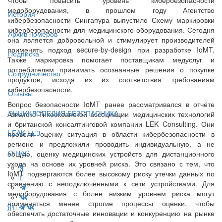
медоборудования, в прошлом году Агентство
История
кибербезопасности Сингапура выпустило Схему маркировки
кибербезопасности для медицинского оборудования. Сегодня
Архив номеров
она является добровольной и стимулирует производителей
применять подход secure-by-design при разработке IoMT.
Подписка
Также маркировка помогает поставщикам медуслуг и
потребителям принимать осознанные решения о покупке
Сотрудничество
продуктов, исходя из их соответствия требованиям
кибербезопасности.
Отзывы
Вопрос безопасности IoMT ранее рассматривался в отчёте
ЭНЦИКЛОПЕДИЯ БЕЗОПАСНИКА
Азиатско-Тихоокеанской ассоциации медицинских технологий
и британской консалтинговой компании LEK Consulting. Они
LEAK-БЕЗ
провели оценку ситуация в области кибербезопасности в
регионе и предложили проводить индивидуальную, а не
О НАС
общую, оценку медицинских устройств для дистанционного
ухода на основе их уровней риска. Это связано с тем, что
IoMT подвергаются более высокому риску утечки данных по
сравнению с неподключенными к сети устройствами. Для
медоборудования с более низким уровнем риска могут
применяться менее строгие процессы оценки, чтобы
обеспечить достаточные инновации и конкуренцию на рынке