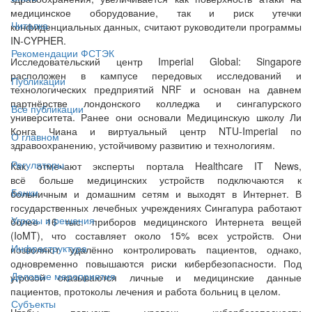
медицинское оборудование, так и риск утечки
Читалка
конфиденциальных данных, считают руководители программы
IN-CYPHER.
Рекомендации ФСТЭК
Исследовательский центр Imperial Global: Singapore
расположен в кампусе передовых исследований и
Публикации
технологических предприятий NRF и основан на давнем
партнёрстве лондонского колледжа и сингапурского
Все публикации
университета. Ранее они основали Медицинскую школу Ли
Конга Чиана и виртуальный центр NTU-Imperial по
О главном
здравоохранению, устойчивому развитию и технологиям.
Регуляторы
Как отмечают эксперты портала Healthcare IT News,
всё больше медицинских устройств подключаются к
Банки
больничным и домашним сетям и выходят в Интернет. В
государственных лечебных учреждениях Сингапура работают
Угрозы и решения
более 16 тыс. приборов медицинского Интернета вещей
(IoMT), что составляет около 15% всех устройств. Они
Инфраструктура
позволяют удалённо контролировать пациентов, однако,
одновременно повышаются риски кибербезопасности. Под
Деловые мероприятия
угрозой оказываются личные и медицинские данные
пациентов, протоколы лечения и работа больниц в целом.
Субъекты
Чтобы повысить уровень кибербезопасности