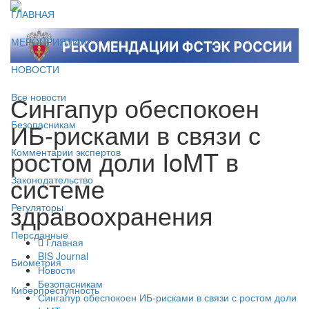
ГЛАВНАЯ
МЕРОПРИЯТИЯ
НОВОСТИ
Сингапур обеспокоен
Все новости
ИБ-рисками в связи с
Безопасникам
ростом доли IoMT в
Комментарии экспертов
системе
Законодательство
здравоохранения
Регуляторы
Персданные
Главная
BIS Journal
Биометрия
Новости
Безопасникам
Киберпреступность
Сингапур обеспокоен ИБ-рисками в связи с ростом доли