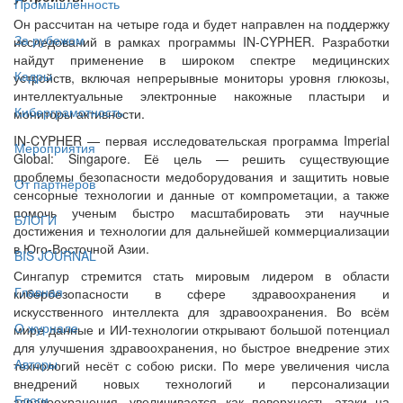
Промышленность
Он рассчитан на четыре года и будет направлен на поддержку
За рубежом
исследований в рамках программы IN-CYPHER. Разработки
найдут применение в широком спектре медицинских
Кадры
устройств, включая непрерывные мониторы уровня глюкозы,
интеллектуальные электронные накожные пластыри и
Киберграмотность
мониторы активности.
IN-CYPHER — первая исследовательская программа Imperial
Мероприятия
Global: Singapore. Её цель — решить существующие
проблемы безопасности медоборудования и защитить новые
От партнёров
сенсорные технологии и данные от компрометации, а также
помочь ученым быстро масштабировать эти научные
БЛОГИ
достижения и технологии для дальнейшей коммерциализации
в Юго-Восточной Азии.
BIS JOURNAL
Сингапур стремится стать мировым лидером в области
Главная
кибербезопасности в сфере здравоохранения и
искусственного интеллекта для здравоохранения. Во всём
О журнале
мире данные и ИИ-технологии открывают большой потенциал
для улучшения здравоохранения, но быстрое внедрение этих
Авторы
технологий несёт с собою риски. По мере увеличения числа
внедрений новых технологий и персонализации
Блоги
здравоохранения, увеличивается как поверхность атаки на