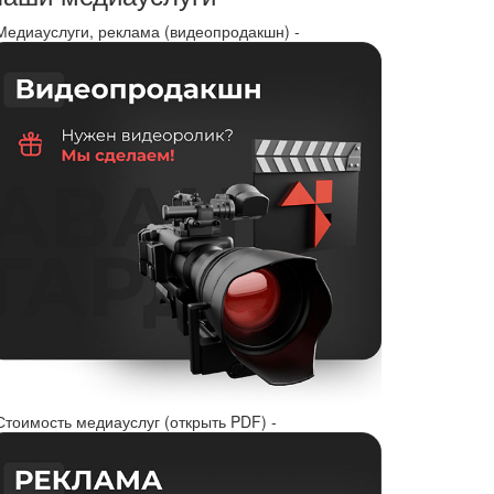
 Медиауслуги, реклама (видеопродакшн) -
Стоимость медиауслуг (открыть PDF) -