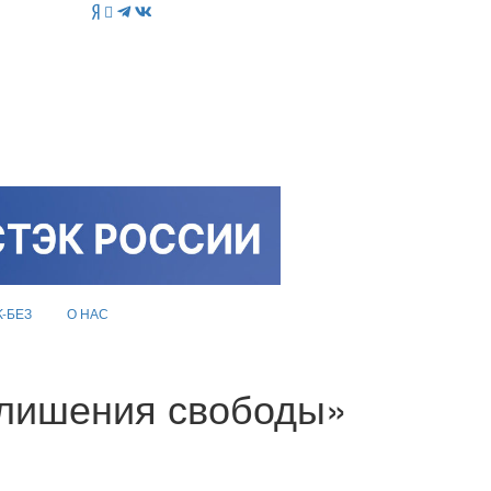
K-БЕЗ
О НАС
 лишения свободы»