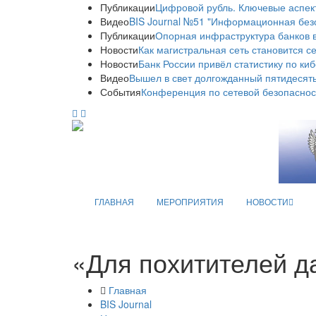
Публикации
Цифровой рубль. Ключевые аспек
Видео
BIS Journal №51 "Информационная без
Публикации
Опорная инфраструктура банков в
Новости
Как магистральная сеть становится с
Новости
Банк России привёл статистику по ки
Видео
Вышел в свет долгожданный пятидесяты
События
Конференция по сетевой безопаснос
ГЛАВНАЯ
МЕРОПРИЯТИЯ
НОВОСТИ
«Для похитителей д
Главная
BIS Journal