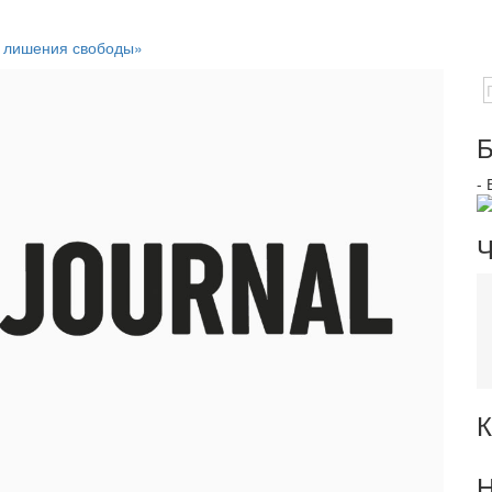
т лишения свободы»
Б
-
Ч
К
Н