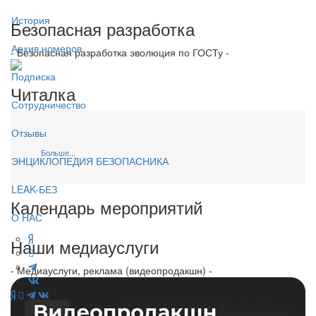
История
Безопасная разработка
Архив номеров
- Безопасная разработка эволюция по ГОСТу -
Подписка
Читалка
Сотрудничество
Отзывы
Больше...
ЭНЦИКЛОПЕДИЯ БЕЗОПАСНИКА
LEAK-БЕЗ
Календарь мероприятий
О НАС
Наши медиауслуги
- Медиауслуги, реклама (видеопродакшн) -