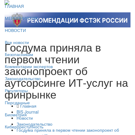
ГЛАВНАЯ
МЕРОПРИЯТИЯ
НОВОСТИ
Госдума приняла в
Все новости
первом чтении
Безопасникам
законопроект об
Комментарии экспертов
аутсорсинге ИТ-услуг на
Законодательство
финрынке
Регуляторы
Персданные
Главная
BIS Journal
Биометрия
Новости
Законодательство
Киберпреступность
Госдума приняла в первом чтении законопроект об