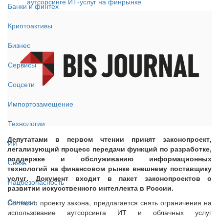
аутсорсинге ИТ-услуг на финрынке
Банки и финтех
Криптоактивы
Бизнес
Сервисы
Соцсети
Импортозамещение
Технологии
Депутатами в первом чтении принят законопроект,
ИИ
легализующий процесс передачи функций по разработке,
поддержке и обслуживанию информационных
Связь
технологий на финансовом рынке внешнему поставщику
услуг. Документ входит в пакет законопроектов о
Нацбезопасность
развитии искусственного интеллекта в России.
Санкции
Согласно проекту закона, предлагается снять ограничения на
использование аутсорсинга ИТ и облачных услуг