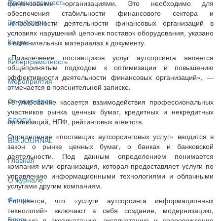
Промышленность
финансовыми организациями. Это необходимо для
обеспечения стабильности финансового сектора и
За рубежом
непрерывности деятельности финансовых организаций в
условиях нарушений цепочек поставок оборудования, указано
Кадры
в пояснительных материалах к документу.
«Привлечение поставщиков услуг аутсорсинга является
Киберграмотность
общепринятым подходом к оптимизации и повышению
эффективности деятельности финансовых организаций», —
Мероприятия
отмечается в пояснительной записке.
От партнёров
Регулирование касается взаимодействия профессиональных
участников рынка ценных бумаг, кредитных и некредитных
БЛОГИ
организаций, НПФ, рейтинговых агентств.
Определение «поставщик аутсорсинговых услуг» вводится в
BIS JOURNAL
закон о рынке ценных бумаг, о банках и банковской
деятельности. Под данным определением понимается
Главная
компания или организация, которая предоставляет услуги по
управлению информационными технологиями и облачными
О журнале
услугами другим компаниям.
Авторы
Уточняется, что «услуги аутсорсинга информационных
технологий» включают в себя создание, модернизацию,
Блоги
введение в эксплуатацию, эксплуатацию и сопровождение