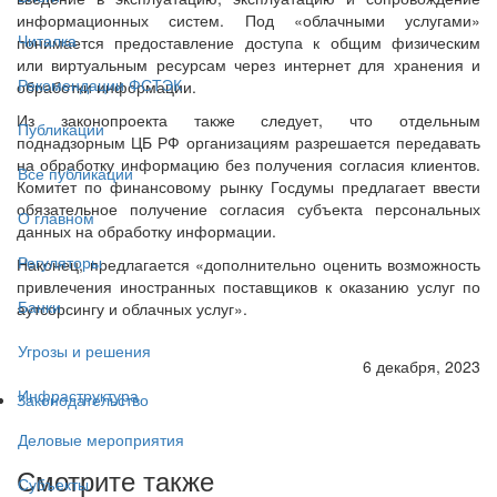
информационных систем. Под «облачными услугами»
Читалка
понимается предоставление доступа к общим физическим
или виртуальным ресурсам через интернет для хранения и
Рекомендации ФСТЭК
обработки информации.
Из законопроекта также следует, что отдельным
Публикации
поднадзорным ЦБ РФ организациям разрешается передавать
на обработку информацию без получения согласия клиентов.
Все публикации
Комитет по финансовому рынку Госдумы предлагает ввести
обязательное получение согласия субъекта персональных
О главном
данных на обработку информации.
Регуляторы
Наконец, предлагается «дополнительно оценить возможность
привлечения иностранных поставщиков к оказанию услуг по
Банки
аутсорсингу и облачных услуг».
Угрозы и решения
6 декабря, 2023
Инфраструктура
Законодательство
Деловые мероприятия
Смотрите также
Субъекты