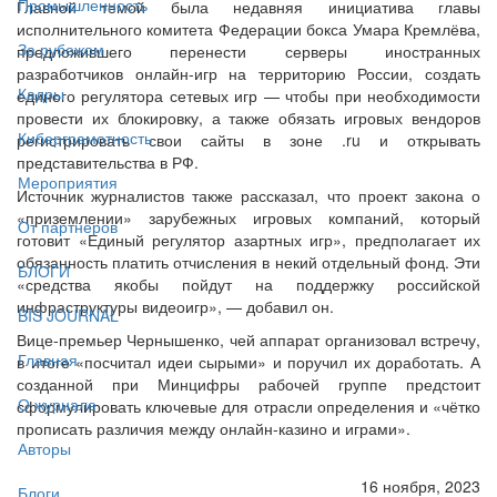
Промышленность
Главной темой была недавняя инициатива главы
исполнительного комитета Федерации бокса Умара Кремлёва,
За рубежом
предложившего перенести серверы иностранных
разработчиков онлайн-игр на территорию России, создать
Кадры
единого регулятора сетевых игр — чтобы при необходимости
провести их блокировку, а также обязать игровых вендоров
Киберграмотность
регистрировать свои сайты в зоне .ru и открывать
представительства в РФ.
Мероприятия
Источник журналистов также рассказал, что проект закона о
«приземлении» зарубежных игровых компаний, который
От партнёров
готовит «Единый регулятор азартных игр», предполагает их
обязанность платить отчисления в некий отдельный фонд. Эти
БЛОГИ
«средства якобы пойдут на поддержку российской
инфраструктуры видеоигр», — добавил он.
BIS JOURNAL
Вице-премьер Чернышенко, чей аппарат организовал встречу,
Главная
в итоге «посчитал идеи сырыми» и поручил их доработать. А
созданной при Минцифры рабочей группе предстоит
О журнале
сформулировать ключевые для отрасли определения и «чётко
прописать различия между онлайн-казино и играми».
Авторы
16 ноября, 2023
Блоги