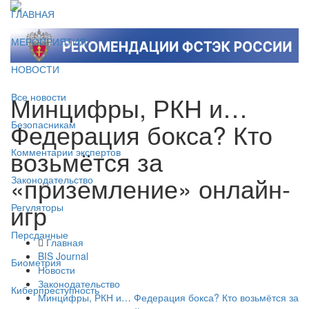
ГЛАВНАЯ
МЕРОПРИЯТИЯ
НОВОСТИ
Минцифры, РКН и…
Все новости
Федерация бокса? Кто
Безопасникам
возьмётся за
Комментарии экспертов
«приземление» онлайн-
Законодательство
игр
Регуляторы
Персданные
Главная
BIS Journal
Биометрия
Новости
Законодательство
Киберпреступность
Минцифры, РКН и… Федерация бокса? Кто возьмётся за