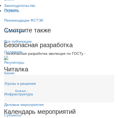
Законодательство
Читалка
Сервисы
Рекомендации ФСТЭК
Смотрите также
Публикации
Все публикации
Безопасная разработка
О главном
- Безопасная разработка эволюция по ГОСТу -
Регуляторы
Читалка
Банки
Угрозы и решения
Больше...
Инфраструктура
Деловые мероприятия
Календарь мероприятий
Субъекты