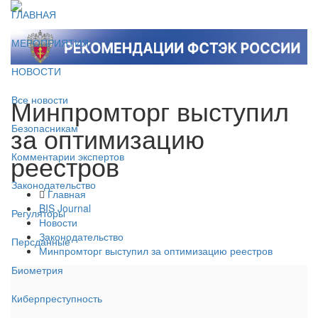
ГЛАВНАЯ
МЕРОПРИЯТИЯ
НОВОСТИ
Минпромторг выступил
Все новости
за оптимизацию
Безопасникам
реестров
Комментарии экспертов
Законодательство
Главная
BIS Journal
Регуляторы
Новости
Законодательство
Персданные
Минпромторг выступил за оптимизацию реестров
Биометрия
Киберпреступность