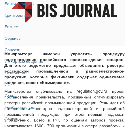
Банки и финтех
Криптоактивы
Бизнес
Сервисы
Соцсети
Минпромторг намерен упростить процедуру
подтверждения российского происхождения товаров.
Импортозамещение
Для этого ведомство предлагает объединить реестры
российской промышленной и радиоэлектронной
Технологии
продукции, которые фактически содержат одинаковые
сведения, пишет «Коммерсант».
ИИ
Министерство опубликовало на regulation.gov.ru проект
Связь
постановления правительства, призванный оптимизировать
реестры российской промышленной продукции. Речь идет об
Нацбезопасность
объединении реестров радиоэлектронной и российской
промышленной продукции, при этом первый подлежит
Санкции
упразднению. Всего в РФ, по оценкам авторов проекта,
насчитывается 1600-1700 организаций в сфере разработки и