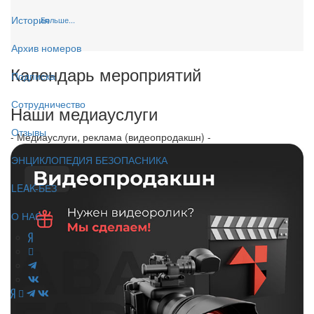
История
Больше...
Архив номеров
Календарь мероприятий
Подписка
Сотрудничество
Наши медиауслуги
Отзывы
- Медиауслуги, реклама (видеопродакшн) -
ЭНЦИКЛОПЕДИЯ БЕЗОПАСНИКА
LEAK-БЕЗ
О НАС