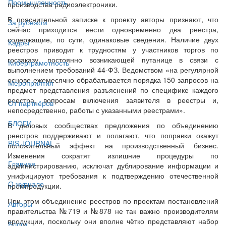
Промышленность
производства радиоэлектроники.
В пояснительной записке к проекту авторы признают, что
За рубежом
сейчас приходится вести одновременно два реестра,
содержащие, по сути, одинаковые сведения. Наличие двух
Кадры
реестров приводит к трудностям у участников торгов по
госзаказу, постоянно возникающей путанице в связи с
Киберграмотность
выполнением требований 44-ФЗ. Ведомством «на регулярной
основе ежемесячно обрабатывается порядка 150 запросов на
Мероприятия
предмет представления разъяснений по специфике каждого
реестра, вопросам включения заявителя в реестры и,
От партнёров
непосредственно, работы с указанными реестрами».
БЛОГИ
В деловых сообществах предложения по объединению
реестров поддерживают и полагают, что поправки окажут
BIS JOURNAL
положительный эффект на производственный бизнес.
Изменения сократят излишние процедуры по
Главная
администрированию, исключат дублирование информации и
унифицируют требования к подтверждению отечественной
О журнале
промпродукции.
При этом объединение реестров по проектам постановлений
Авторы
правительства №719 и №878 не так важно производителям
продукции, поскольку они вполне чётко представляют набор
Блоги