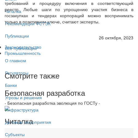
требований и процедуру включения в соответствующий
реестр. Любые шаги по упрощению участия бизнеса в
Читалка
госзакупках и тендерах корпораций можно воспринимать
только в позитивном ключе, считают эксперты.
Рекомендации ФСТЭК
Публикации
26 октября, 2023
Законодательство
Все публикации
Промышленность
О главном
Регуляторы
Смотрите также
Банки
Безопасная разработка
Угрозы и решения
- Безопасная разработка эволюция по ГОСТу -
Инфраструктура
Читалка
Деловые мероприятия
Субъекты