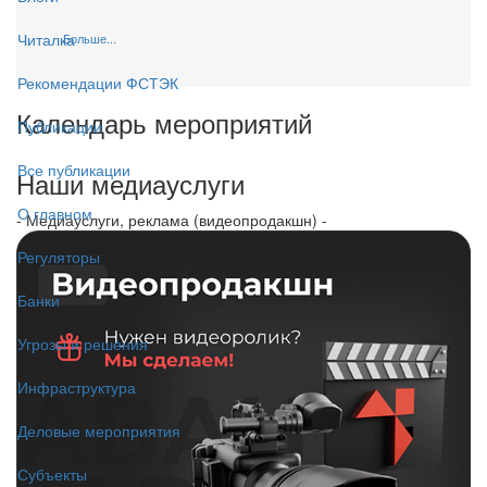
Читалка
Больше...
Рекомендации ФСТЭК
Календарь мероприятий
Публикации
Все публикации
Наши медиауслуги
О главном
- Медиауслуги, реклама (видеопродакшн) -
Регуляторы
Банки
Угрозы и решения
Инфраструктура
Деловые мероприятия
Субъекты