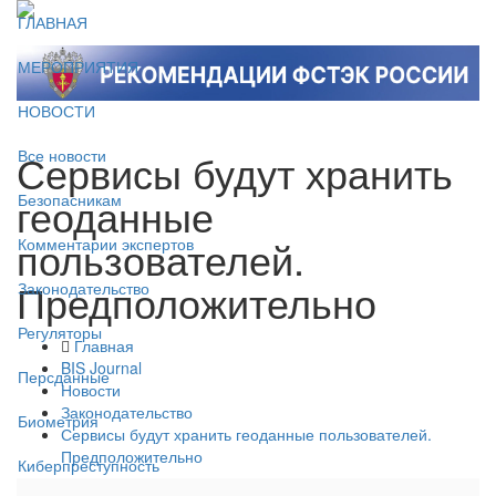
ГЛАВНАЯ
МЕРОПРИЯТИЯ
НОВОСТИ
Сервисы будут хранить
Все новости
геоданные
Безопасникам
пользователей.
Комментарии экспертов
Предположительно
Законодательство
Регуляторы
Главная
BIS Journal
Персданные
Новости
Законодательство
Биометрия
Сервисы будут хранить геоданные пользователей.
Предположительно
Киберпреступность