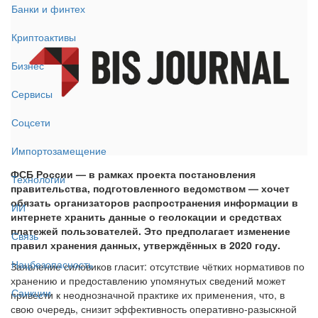
Банки и финтех
Криптоактивы
Бизнес
Сервисы
Соцсети
Импортозамещение
ФСБ России — в рамках проекта постановления
Технологии
правительства, подготовленного ведомством — хочет
обязать организаторов распространения информации в
ИИ
интернете хранить данные о геолокации и средствах
платежей пользователей. Это предполагает изменение
Связь
правил хранения данных, утверждённых в 2020 году.
Нацбезопасность
Заявление силовиков гласит: отсутствие чётких нормативов по
хранению и предоставлению упомянутых сведений может
Санкции
привести к неоднозначной практике их применения, что, в
свою очередь, снизит эффективность оперативно-разыскной