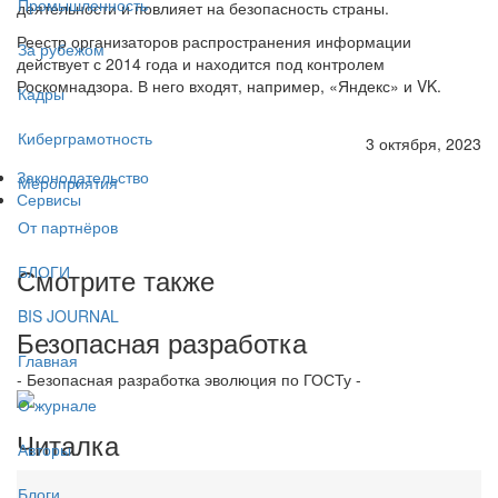
Промышленность
деятельности и повлияет на безопасность страны.
Реестр организаторов распространения информации
За рубежом
действует с 2014 года и находится под контролем
Роскомнадзора. В него входят, например, «Яндекс» и VK.
Кадры
Киберграмотность
3 октября, 2023
Законодательство
Мероприятия
Сервисы
От партнёров
Смотрите также
БЛОГИ
BIS JOURNAL
Безопасная разработка
Главная
- Безопасная разработка эволюция по ГОСТу -
О журнале
Читалка
Авторы
Блоги