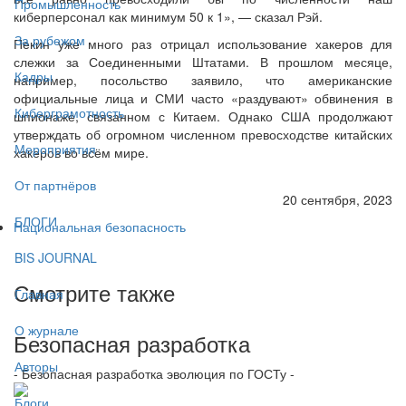
Промышленность
киберперсонал как минимум 50 к 1», — сказал Рэй.
За рубежом
Пекин уже много раз отрицал использование хакеров для
слежки за Соединенными Штатами. В прошлом месяце,
Кадры
например, посольство заявило, что американские
официальные лица и СМИ часто «раздувают» обвинения в
Киберграмотность
шпионаже, связанном с Китаем. Однако США продолжают
утверждать об огромном численном превосходстве китайских
Мероприятия
хакеров во всём мире.
От партнёров
20 сентября, 2023
БЛОГИ
Национальная безопасность
BIS JOURNAL
Смотрите также
Главная
О журнале
Безопасная разработка
Авторы
- Безопасная разработка эволюция по ГОСТу -
Блоги