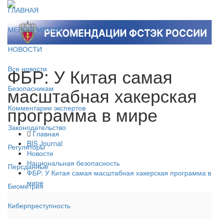
ГЛАВНАЯ
МЕРОПРИЯТИЯ
НОВОСТИ
ФБР: У Китая самая
Все новости
масштабная хакерская
Безопасникам
программа в мире
Комментарии экспертов
Законодательство
Главная
BIS Journal
Регуляторы
Новости
Национальная безопасность
Персданные
ФБР: У Китая самая масштабная хакерская программа в
мире
Биометрия
Киберпреступность