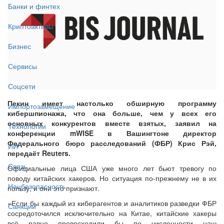
Банки и финтех
Криптоактивы
Бизнес
Сервисы
Соцсети
Пекин имеет настолько обширную программу
Импортозамещение
кибершпионажа, что она больше, чем у всех его
основных конкурентов вместе взятых, заявил на
Технологии
конференции mWISE в Вашингтоне директор
Федерального бюро расследований (ФБР) Крис Рэй,
ИИ
передаёт Reuters.
Связь
Официальные лица США уже много лет бьют тревогу по
поводу китайских хакеров. Но ситуация по-прежнему не в их
Нацбезопасность
пользу, и они это признают.
«Если бы каждый из киберагентов и аналитиков разведки ФБР
Санкции
сосредоточился исключительно на Китае, китайские хакеры
всё равно превосходили бы по численности наш