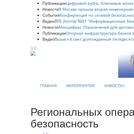
Публикации
Цифровой рубль. Ключевые аспек
Новости
В Москве прошла вторая инженерная
События
Конференция по сетевой безопаснос
Видео
BIS Journal №51 "Информационная без
Новости
Минцифры: Ограничения для детских
Публикации
Опорная инфраструктура банков в
Видео
Вышел в свет долгожданный пятидесяты
ГЛАВНАЯ
МЕРОПРИЯТИЯ
НОВОСТИ
Региональных опера
безопасность