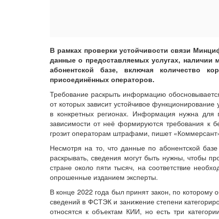
В рамках проверки устойчивости связи Минц
данные о предоставляемых услугах, наличии м
абонентской базе, включая количество ко
присоединённых операторов.
Требование раскрыть информацию обосновывается
от которых зависит устойчивое функционирование у
в конкретных регионах. Информация нужна для п
зависимости от неё формируются требования к бе
грозит операторам штрафами, пишет «Коммерсант
Несмотря на то, что данные по абонентской базе
раскрывать, сведения могут быть нужны, чтобы пр
стране около пяти тысяч, на соответствие необх
опрошенные изданием эксперты.
В конце 2022 года был принят закон, по которому
сведений в ФСТЭК и занижение степени категориро
относятся к объектам КИИ, но есть три категор