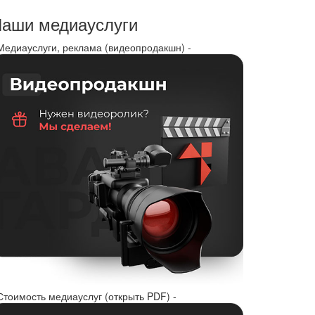
аши медиауслуги
 Медиауслуги, реклама (видеопродакшн) -
Стоимость медиауслуг (открыть PDF) -