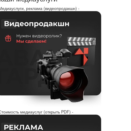
 Медиауслуги, реклама (видеопродакшн) -
Стоимость медиауслуг (открыть PDF) -