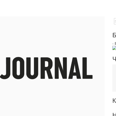
Б
-
Ч
К
Н