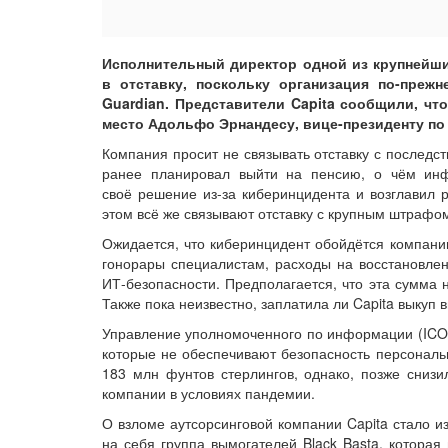
Исполнительный директор одной из крупнейши
в отставку, поскольку организация по-преж
Guardian. Представители Capita сообщили, чт
место Адольфо Эрнандесу, вице-президенту по
Компания просит не связывать отставку с последс
ранее планировал выйти на пенсию, о чём инф
своё решение из-за киберинцидента и возглавил 
этом всё же связывают отставку с крупным штрафом
Ожидается, что киберинцидент обойдётся компании
гонорары специалистам, расходы на восстановлен
ИТ-безопасности. Предполагается, что эта сумма 
Также пока неизвестно, заплатила ли Capita выкуп 
Управление уполномоченного по информации (ICO)
которые не обеспечивают безопасность персональн
183 млн фунтов стерлингов, однако, позже сниз
компании в условиях пандемии.
О взломе аутсорсинговой компании Capita стало из
на себя группа вымогателей Black Basta, которая