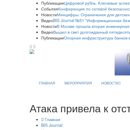
Публикации
Цифровой рубль. Ключевые аспек
События
Конференция по сетевой безопаснос
Новости
Минцифры: Ограничения для детских
Видео
BIS Journal №51 "Информационная без
Новости
В Москве прошла вторая инженерная
Видео
Вышел в свет долгожданный пятидесяты
Публикации
Опорная инфраструктура банков в
ГЛАВНАЯ
МЕРОПРИЯТИЯ
НОВОСТИ
Атака привела к отс
Главная
BIS Journal