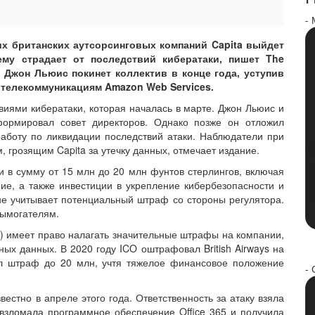
-
х британских аутсорсинговых компаний Capita выйдет
нему страдает от последствий кибератаки, пишет The
о Джон Льюис покинет коллектив в конце года, уступив
 телекоммуникациям Amazon Web Services.
твиями кибератаки, которая началась в марте. Джон Льюис и
ормировал совет директоров. Однако позже он отложил
работу по ликвидации последствий атаки. Наблюдатели при
, грозящим Capita за утечку данных, отмечает издание.
 в сумму от 15 млн до 20 млн фунтов стерлингов, включая
ие, а также инвестиции в укрепление кибербезопасности и
не учитывает потенциальный штраф со стороны регулятора.
вымогателям.
 имеет право налагать значительные штрафы на компании,
ых данных. В 2020 году ICO оштрафовал British Airways на
ил штраф до 20 млн, учтя тяжелое финансовое положение
- 
вестно в апреле этого года. Ответственность за атаку взяла
 взломала программное обеспечение Office 365 и получила