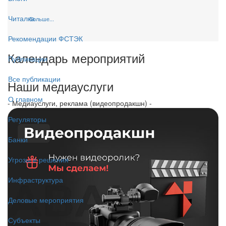
Читалка
Больше...
Рекомендации ФСТЭК
Календарь мероприятий
Публикации
Все публикации
Наши медиауслуги
О главном
- Медиауслуги, реклама (видеопродакшн) -
Регуляторы
Банки
Угрозы и решения
Инфраструктура
Деловые мероприятия
Субъекты