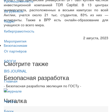
Промышленность
инвестиционной компанией TDR Capital. В 13 центрах
университета, расположенных в восьми кампусах по всей
За рубежом
Англии, учатся около 21 тыс. студентов, 83% из них —
аспиранты. Также в BPP есть онлайн-образование для
Кадры
учащихся со всего мира.
Киберграмотность
2 августа, 2023
Мероприятия
Безопасникам
От партнёров
БЛОГИ
Смотрите также
BIS JOURNAL
Безопасная разработка
Главная
- Безопасная разработка эволюция по ГОСТу -
О журнале
Читалка
Авторы
Блоги