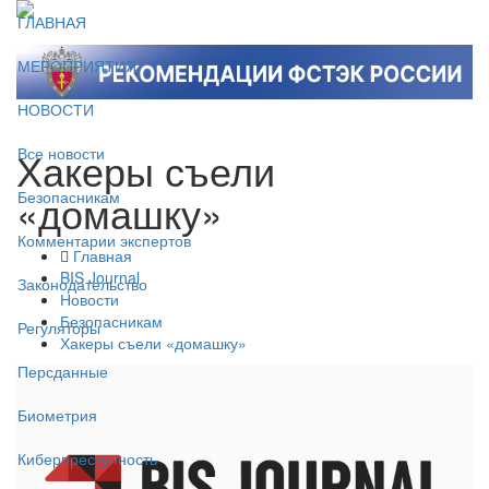
ГЛАВНАЯ
МЕРОПРИЯТИЯ
НОВОСТИ
Хакеры съели
Все новости
«домашку»
Безопасникам
Комментарии экспертов
Главная
BIS Journal
Законодательство
Новости
Безопасникам
Регуляторы
Хакеры съели «домашку»
Персданные
Биометрия
Киберпреступность