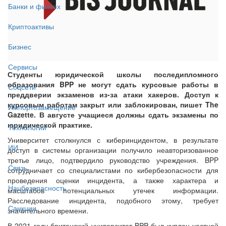
Банки и финтех
Криптоактивы
Бизнес
Сервисы
Студенты юридической школы последипломного
образования BPP не могут сдать курсовые работы в
Соцсети
преддверии экзаменов из-за атаки хакеров. Доступ к
курсовым работам закрыт или заблокирован, пишет The
Импортозамещение
Gazette. В августе учащиеся должны сдать экзамены по
юридической практике.
Технологии
Университет столкнулся с киберинцидентом, в результате
ИИ
доступ в системы организации получило неавторизованное
третье лицо, подтвердило руководство учреждения. BPP
Связь
сотрудничает со специалистами по кибербезопасности для
проведения оценки инцидента, а также характера и
Нацбезопасность
масштабов потенциальных утечек информации.
Расследование инцидента, подобного этому, требует
Санкции
значительного времени.
В 2021 году британский университет BPP был куплен частной