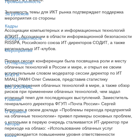
Промышленность
Значимость темы для ИКТ рынка подтверждает поддержка
За рубежом
мероприятия со стороны
Кадры
Ассоциации компьютерных и информационных технологий
АПКИТ, Ассоциации в области информационной безопасности
Киберграмотность
RISSPA, Российского союза ИТ-директоров СОДИТ, а также
региональных ИТ-клубов.
Мероприятия
Первая сессия конференции была посвящена роли и месту
От партнёров
облачных технологий в России и мире, и открыл ее своим
вступительным словом модератор сессии директор по ИТ
БЛОГИ
МИАЦ РАМН Олег Симаков, представив статистику
распространения облачных технологий в мире, а также обзор
BIS JOURNAL
рисков при применении облачных технологий, чем задал
отличный темп для последующих выступлений. Заместитель
Главная
генерального директора ФГУП «Почта России» Сергей
Кирюшин в своем докладе «Проблемы перехода предприятий
О журнале
на облачные технологии» привел примеры основных проблем,
с которыми в первую очередь сталкивается ИТ-директор при
Авторы
переходе на облако: «Использование облачных услуг
сопровождается повышением уровня ответственности
Блоги