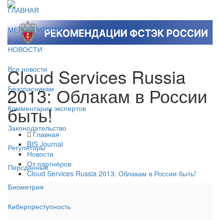
ГЛАВНАЯ
МЕРОПРИЯТИЯ
НОВОСТИ
Cloud Services Russia
Все новости
2013: Облакам в России
Безопасникам
быть!
Комментарии экспертов
Законодательство
Главная
BIS Journal
Регуляторы
Новости
От партнёров
Персданные
Cloud Services Russia 2013: Облакам в России быть!
Биометрия
Киберпреступность