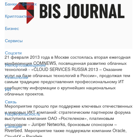
Банки и финтех
Криптоактивы
Бизнес
Сервисы
Соцсети
21 февраля 2013 года в Москве состоялась вторая ежегодная
конференция COMNEWS, посвященная развитию облачных
Импортозамещение
технологий - «CLOUD SERVICES RUSSIA 2013 – Оказание
услуг на базе облачных технологий в России», продолжая тем
Технологии
самым традицию предоставления профессиональному ИТ
сообществу информации о крупнейших национальных
ИИ
облачных проектов.
Связь
Мероприятие прошло при поддержке ключевых отечественных
и мировых ИКТ компаний: стратегическим партнером форума
Нацбезопасность
выступила компания ОАО «Ростелеком», платиновым
спонсором – Juniper Networks, бронзовым спонсором –
Санкции
Riverbed. Мероприятие также поддержали компании Oracle,
Cloud4Y и Parallels.