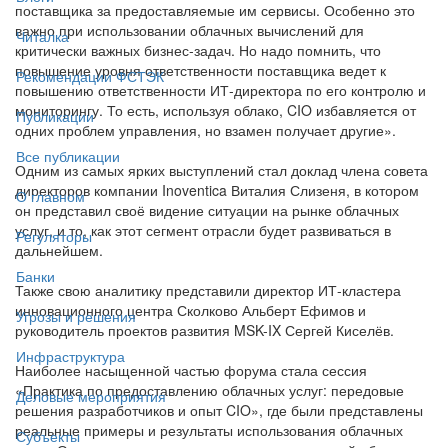
поставщика за предоставляемые им сервисы. Особенно это
важно при использовании облачных вычислений для
Читалка
критически важных бизнес-задач. Но надо помнить, что
повышение уровня ответственности поставщика ведет к
Рекомендации ФСТЭК
повышению ответственности ИТ-директора по его контролю и
мониторингу. То есть, используя облако, CIO избавляется от
Публикации
одних проблем управления, но взамен получает другие».
Все публикации
Одним из самых ярких выступлений стал доклад члена совета
директоров компании Inoventica Виталия Слизеня, в котором
О главном
он представил своё видение ситуации на рынке облачных
услуг, и то, как этот сегмент отрасли будет развиваться в
Регуляторы
дальнейшем.
Банки
Также свою аналитику представили директор ИТ-кластера
инновационного центра Сколково Альберт Ефимов и
Угрозы и решения
руководитель проектов развития MSK-IX Сергей Киселёв.
Инфраструктура
Наиболее насыщенной частью форума стала сессия
«Практика по предоставлению облачных услуг: передовые
Деловые мероприятия
решения разработчиков и опыт CIO», где были представлены
реальные примеры и результаты использования облачных
Субъекты