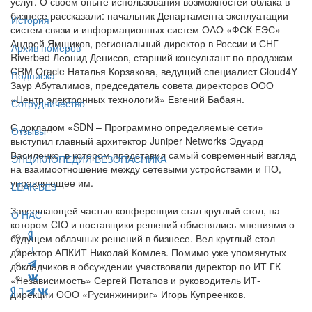
услуг. О своем опыте использования возможностей облака в
бизнесе рассказали: начальник Департамента эксплуатации
История
систем связи и информационных систем ОАО «ФСК ЕЭС»
Андрей Ямщиков, региональный директор в России и СНГ
Архив номеров
Riverbed Леонид Денисов, старший консультант по продажам –
CRM Oracle Наталья Корзакова, ведущий специалист Cloud4Y
Подписка
Заур Абуталимов, председатель совета директоров ООО
«Центр электронных технологий» Евгений Бабаян.
Сотрудничество
С докладом «SDN – Программно определяемые сети»
Отзывы
выступил главный архитектор Juniper Networks Эдуард
Василенко, в котором представил самый современный взгляд
ЭНЦИКЛОПЕДИЯ БЕЗОПАСНИКА
на взаимоотношение между сетевыми устройствами и ПО,
управляющее им.
LEAK-БЕЗ
Завершающей частью конференции стал круглый стол, на
О НАС
котором CIO и поставщики решений обменялись мнениями о
будущем облачных решений в бизнесе. Вел круглый стол
директор АПКИТ Николай Комлев. Помимо уже упомянутых
докладчиков в обсуждении участвовали директор по ИТ ГК
«Независимость» Сергей Потапов и руководитель ИТ-
дирекции ООО «Русинжинириг» Игорь Купреенков.