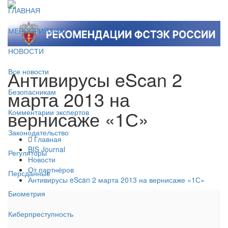
ГЛАВНАЯ
МЕРОПРИЯТИЯ
НОВОСТИ
Антивирусы eScan 2
Все новости
марта 2013 на
Безопасникам
вернисаже «1С»
Комментарии экспертов
Законодательство
Главная
BIS Journal
Регуляторы
Новости
От партнёров
Персданные
Антивирусы eScan 2 марта 2013 на вернисаже «1С»
Биометрия
Киберпреступность