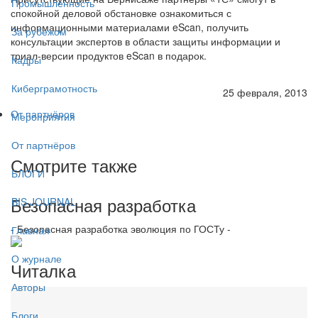
Промышленность
спокойной деловой обстановке ознакомиться с
информационными материалами eScan, получить
За рубежом
консультации экспертов в области защиты информации и
триал-версии продуктов eScan в подарок.
Кадры
Киберграмотность
25 февраля, 2013
От партнёров
Мероприятия
От партнёров
Смотрите также
БЛОГИ
Безопасная разработка
BIS JOURNAL
- Безопасная разработка эволюция по ГОСТу -
Главная
О журнале
Читалка
Авторы
Блоги