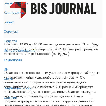
Банки и финтех
Криптоактивы
Бизнес
Сервисы
Соцсети
2 марта с 13.00 до 18.00 антивирусные решения eScan будут
представлены на семинаре фирмы “1С”, который пройдет в
Импортозамещение
Москве в гостинице \"Космос\" (м. “ВДНХ”).
Технологии
ИИ
eScan является постоянным участником мероприятий одного
из своих крупнейших дистрибуторов – фирмы «1С»,
Связь
совместимость с продуктами которого подтверждена
сертификатом «1С: Совместимо!». В рамках «Вернисажа
Нацбезопасность
программных продуктов» специалисты eScan расскажут на
своем стенде о преимуществах продуктов eScan и
Санкции
продемонстрируют возможности антивирусных решений.
Присутствующие на Вернисаже партнеры «1С» смогут в