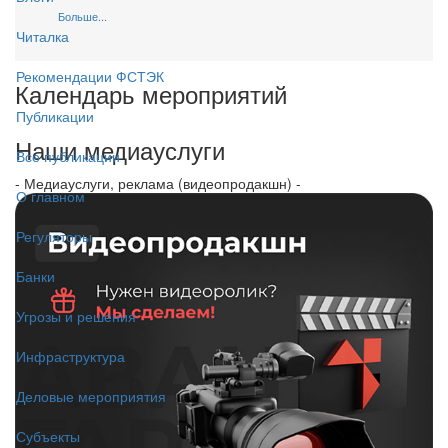
Больше...
Читалка
Рекомендации ФСТЭК
Календарь мероприятий
Публикации
Наши медиауслуги
Все публикации
- Медиауслуги, реклама (видеопродакшн) -
О главном
Регуляторы
Банки
Угрозы и решения
Инфраструктура
Деловые мероприятия
Субъекты