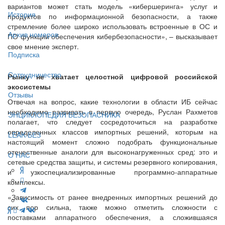
вариантов может стать модель «кибершеринга» услуг и
История
продуктов по информационной безопасности, а также
стремление более широко использовать встроенные в ОС и
Архив номеров
ПО функции обеспечения кибербезопасности», – высказывает
свое мнение эксперт.
Подписка
Сотрудничество
Рынку не хватает целостной цифровой российской
экосистемы
Отзывы
Отвечая на вопрос, какие технологии в области ИБ сейчас
необходимо развивать в первую очередь, Руслан Рахметов
ЭНЦИКЛОПЕДИЯ БЕЗОПАСНИКА
полагает, что следует сосредоточиться на разработке
определенных классов импортных решений, которым на
LEAK-БЕЗ
настоящий момент сложно подобрать функциональные
отечественные аналоги для высоконагруженных сред: это и
О НАС
сетевые средства защиты, и системы резервного копирования,
и узкоспециализированные программно-аппаратные
комплексы.
«Зависимость от ранее внедренных импортных решений до
сих пор сильна, также можно отметить сложности с
поставками аппаратного обеспечения, а сложившаяся