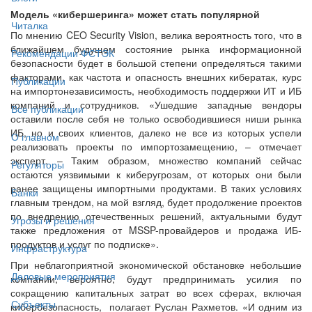
Модель «кибершеринга» может стать популярной
Читалка
По мнению CEO Security Vision, велика вероятность того, что в
ближайшем будущем состояние рынка информационной
Рекомендации ФСТЭК
безопасности будет в большой степени определяться такими
факторами, как частота и опасность внешних кибератак, курс
Публикации
на импортонезависимость, необходимость поддержки ИТ и ИБ
компаний и сотрудников. «Ушедшие западные вендоры
Все публикации
оставили после себя не только освободившиеся ниши рынка
ИБ, но и своих клиентов, далеко не все из которых успели
О главном
реализовать проекты по импортозамещению, – отмечает
эксперт. – Таким образом, множество компаний сейчас
Регуляторы
остаются уязвимыми к киберугрозам, от которых они были
ранее защищены импортными продуктами. В таких условиях
Банки
главным трендом, на мой взгляд, будет продолжение проектов
по внедрению отечественных решений, актуальными будут
Угрозы и решения
также предложения от MSSP-провайдеров и продажа ИБ-
продуктов и услуг по подписке».
Инфраструктура
При неблагоприятной экономической обстановке небольшие
Деловые мероприятия
компании, вероятно, будут предпринимать усилия по
сокращению капитальных затрат во всех сферах, включая
Субъекты
кибербезопасность, полагает Руслан Рахметов. «И одним из