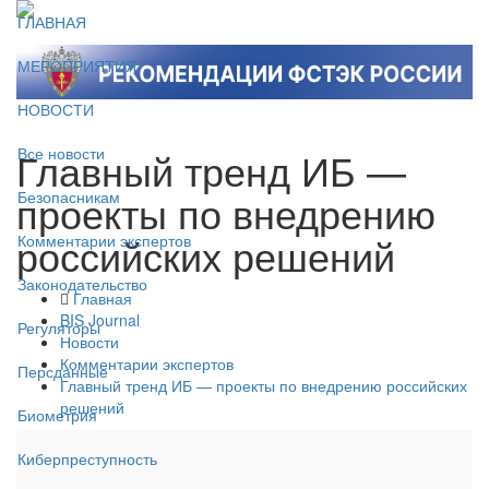
ГЛАВНАЯ
МЕРОПРИЯТИЯ
НОВОСТИ
Главный тренд ИБ —
Все новости
проекты по внедрению
Безопасникам
российских решений
Комментарии экспертов
Законодательство
Главная
BIS Journal
Регуляторы
Новости
Комментарии экспертов
Персданные
Главный тренд ИБ — проекты по внедрению российских
решений
Биометрия
Киберпреступность