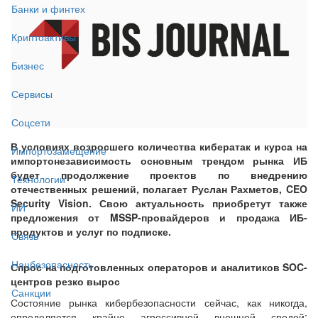
Банки и финтех
Криптоактивы
Бизнес
Сервисы
Соцсети
В условиях возросшего количества кибератак и курса на
Импортозамещение
импортонезависимость основным трендом рынка ИБ
будет продолжение проектов по внедрению
Технологии
отечественных решений, полагает Руслан Рахметов, CEO
Security Vision. Свою актуальность приобретут также
ИИ
предложения от MSSP-провайдеров и продажа ИБ-
продуктов и услуг по подписке.
Связь
Нацбезопасность
Спрос на подготовленных операторов и аналитиков SOC-
центров резко вырос
Санкции
Состояние рынка кибербезопасности сейчас, как никогда,
определяется крайне агрессивной внешней средой: