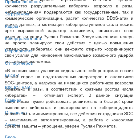
Промышленность
количество разрушительных кибератак возросло в разы,
кибернападениям подвергаются как государственные, так и
За рубежом
коммерческие организации, растет количество DDoS-атак и
утечек данных, а мотивация киберпреступников стала носить
Кадры
ярко выраженный характер хактивизма, описывает свое
видение ситуации Руслан Рахметов. Злоумышленники теперь
Киберграмотность
не просто планируют свои действия с целью повышения
успешности кибератак, они де-факто открыто координируют
Мероприятия
свои усилия для нанесения максимально возможного ущерба
российской экономике.
От партнёров
«В сложившихся условиях «идеального кибершторма» возник
БЛОГИ
резкий спрос на подготовленных операторов и аналитиков
SOC-центров, а нагрузка на имеющихся работников возросла
BIS JOURNAL
буквально в разы, в соответствии с кратным ростом числа
кибератак», – отмечает эксперт. В данной ситуации
Главная
защитникам нужно действовать решительно и быстро: сроки
выявления кибератак и реагирования на киберинциденты
О журнале
должны быть минимизированы, все действия сотрудников SOC
– максимально автоматизированы, а работа с консолями
Авторы
средств защиты – упрощена, уверен Руслан Рахметов.
Блоги