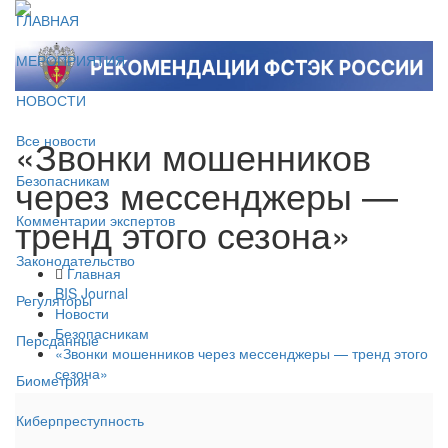
ГЛАВНАЯ
МЕРОПРИЯТИЯ
НОВОСТИ
«Звонки мошенников
Все новости
через мессенджеры —
Безопасникам
тренд этого сезона»
Комментарии экспертов
Законодательство
Главная
BIS Journal
Регуляторы
Новости
Безопасникам
Персданные
«Звонки мошенников через мессенджеры — тренд этого
сезона»
Биометрия
Киберпреступность