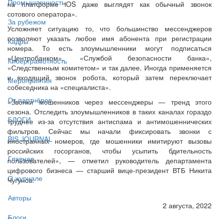
Промышленность
на платформе iOS даже выглядят как обычный звонок
сотового оператора».
За рубежом
Усложняет ситуацию то, что большинство мессенджеров
позволяют указать любое имя абонента при регистрации
Кадры
номера. То есть злоумышленники могут подписаться
«Центробанком», «Службой безопасности банка»,
Киберграмотность
«Следственным комитетом» и так далее. Иногда применяется
и входящий звонок робота, который затем переключает
Мероприятия
собеседника на «специалиста».
От партнёров
«Звонки мошенников через мессенджеры — тренд этого
сезона. Отследить злоумышленников в таких каналах гораздо
БЛОГИ
труднее из-за отсутствия антиспама и антимошеннических
фильтров. Сейчас мы начали фиксировать звонки с
BIS JOURNAL
иностранных номеров, где мошенники имитируют вызовы
российских госорганов, чтобы усыпить бдительность
Главная
пользователей», — отметил руководитель департамента
цифрового бизнеса — старший вице-президент ВТБ Никита
О журнале
Чугунов.
Авторы
2 августа, 2022
Блоги