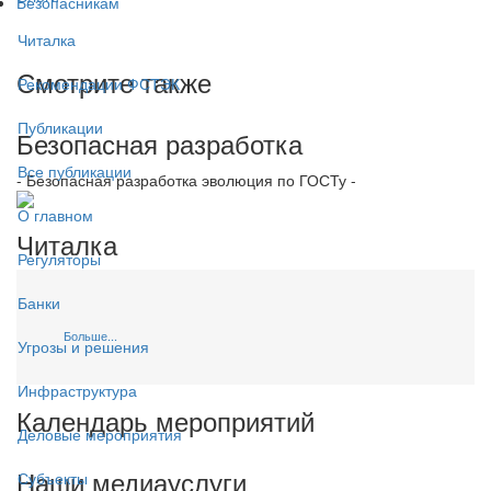
Безопасникам
Читалка
Смотрите также
Рекомендации ФСТЭК
Публикации
Безопасная разработка
Все публикации
- Безопасная разработка эволюция по ГОСТу -
О главном
Читалка
Регуляторы
Банки
Больше...
Угрозы и решения
Инфраструктура
Календарь мероприятий
Деловые мероприятия
Наши медиауслуги
Субъекты