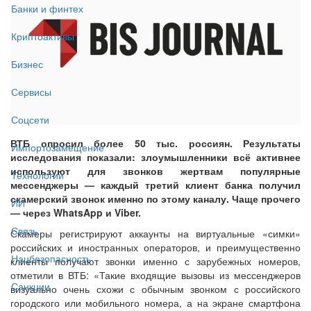
Банки и финтех
Криптоактивы
Бизнес
Сервисы
Соцсети
ВТБ опросил более 50 тыс. россиян. Результаты
Импортозамещение
исследования показали: злоумышленники всё активнее
используют для звонков жертвам популярные
Технологии
мессенджеры — каждый третий клиент банка получил
скамерский звонок именно по этому каналу. Чаще прочего
ИИ
— через WhatsApp и Viber.
Связь
Скамеры регистрируют аккаунты на виртуальные «симки»
российских и иностранных операторов, и преимущественно
Нацбезопасность
клиенты получают звонки именно с зарубежных номеров,
отметили в ВТБ: «Такие входящие вызовы из мессенджеров
Санкции
визуально очень схожи с обычным звонком с российского
городского или мобильного номера, а на экране смартфона