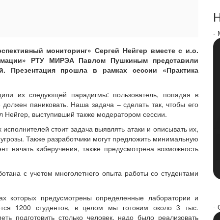
Н
-
спективный мониторинг» Сергей Нейгер вместе с и.о.
рмации» РТУ МИРЭА Павлом Пушкиным представили
й. Презентация прошла в рамках сессии «Практика
дили из следующей парадигмы: пользователь, попадая в
е должен паниковать. Наша задача – сделать так, чтобы его
ил Нейгер, выступивший также модератором сессии.
х исполнителей стоит задача выявлять атаки и описывать их,
ть угрозы. Также разработчики могут предложить минимальную
нт начать киберучения, также предусмотрена возможность
ботана с учетом многолетнего опыта работы со студентами
ках которых предусмотрены определенные лаборатории и
- 
тся 1200 студентов, в целом мы готовим около 3 тыс.
ть подготовить столько человек, надо было реализовать