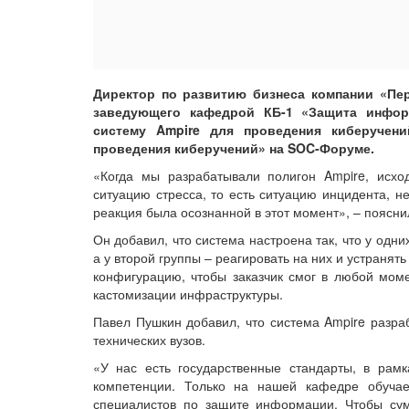
Директор по развитию бизнеса компании «Пер
заведующего кафедрой КБ-1 «Защита инфо
систему Ampire для проведения киберучени
проведения киберучений» на SOC-Форуме.
«Когда мы разрабатывали полигон Ampire, исхо
ситуацию стресса, то есть ситуацию инцидента, н
реакция была осознанной в этот момент», – поясн
Он добавил, что система настроена так, что у одни
а у второй группы – реагировать на них и устраня
конфигурацию, чтобы заказчик смог в любой моме
кастомизации инфраструктуры.
Павел Пушкин добавил, что система Ampire разра
технических вузов.
«У нас есть государственные стандарты, в рам
компетенции. Только на нашей кафедре обучае
специалистов по защите информации. Чтобы суме