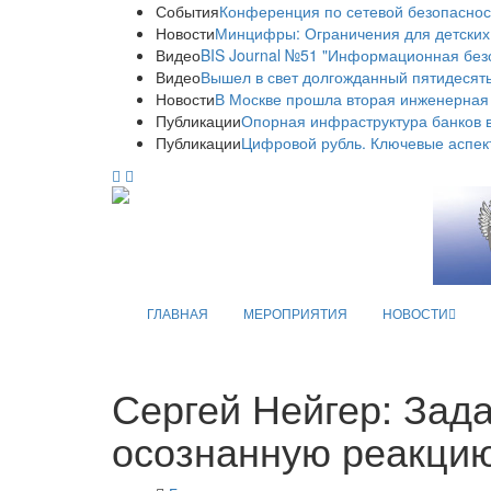
События
Конференция по сетевой безопаснос
Новости
Минцифры: Ограничения для детских
Видео
BIS Journal №51 "Информационная без
Видео
Вышел в свет долгожданный пятидесяты
Новости
В Москве прошла вторая инженерная
Публикации
Опорная инфраструктура банков в
Публикации
Цифровой рубль. Ключевые аспек
ГЛАВНАЯ
МЕРОПРИЯТИЯ
НОВОСТИ
Сергей Нейгер: Зада
осознанную реакцию