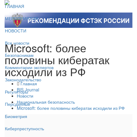
ГЛАВНАЯ
МЕРОПРИЯТИЯ
НОВОСТИ
Microsoft: более
Все новости
половины кибератак
Безопасникам
исходили из РФ
Комментарии экспертов
Законодательство
Главная
BIS Journal
Регуляторы
Новости
Национальная безопасность
Персданные
Microsoft: более половины кибератак исходили из РФ
Биометрия
Киберпреступность