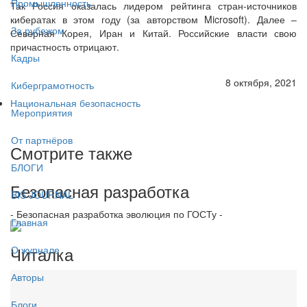
Промышленность
Так Россия оказалась лидером рейтинга стран-источников
кибератак в этом году (за авторством Microsoft). Далее –
За рубежом
Северная Корея, Иран и Китай. Российские власти свою
причастность отрицают.
Кадры
8 октября, 2021
Киберграмотность
Национальная безопасность
Мероприятия
От партнёров
Смотрите также
БЛОГИ
Безопасная разработка
BIS JOURNAL
- Безопасная разработка эволюция по ГОСТу -
Главная
Читалка
О журнале
Авторы
Блоги