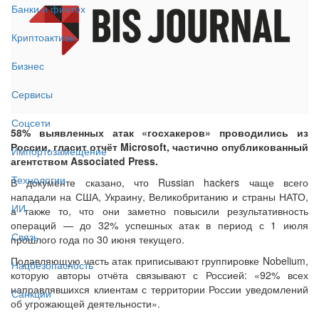
Банки и финтех
Криптоактивы
Бизнес
Сервисы
Соцсети
58% выявленных атак «госхакеров» проводились из
России, гласит отчёт Microsoft, частично опубликованный
Импортозамещение
агентством Associated Press.
Технологии
В документе сказано, что Russian hackers чаще всего
нападали на США, Украину, Великобританию и страны НАТО,
ИИ
а также то, что они заметно повысили результативность
операций — до 32% успешных атак в период с 1 июля
Связь
прошлого года по 30 июня текущего.
Подавляющую часть атак приписывают группировке Nobelium,
Нацбезопасность
которую авторы отчёта связывают с Россией: «92% всех
направлявшихся клиентам с территории России уведомлений
Санкции
об угрожающей деятельности».