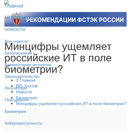
ГЛАВНАЯ
МЕРОПРИЯТИЯ
НОВОСТИ
Минцифры ущемляет
Все новости
российские ИТ в поле
Безопасникам
биометрии?
Комментарии экспертов
Законодательство
Главная
BIS Journal
Регуляторы
Новости
Биометрия
Персданные
Минцифры ущемляет российские ИТ в поле биометрии?
Биометрия
Киберпреступность