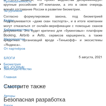
Промышленность
крупные российские ИТ-компании, а это в свою очередь
влечёт отставание России в развитии биометрии.
За рубежом
Согласно формулировкам закона, под биометрией
Кадры
подразумевается «даже скан паспорта», и в итоге компании
могут отказаться от онлайн-верификации с помощью сканов
Киберграмотность
документов. Это будет критично для «букинговых» платформ
Booking, Airbnb и Avito, сервисов каршеринга, а также
Мероприятия
кредитных организаций вроде «Тинькофф» и экосистемы
«Яндекса».
От партнёров
5 августа, 2021
БЛОГИ
Биометрия
BIS JOURNAL
Законодательство
Главная
Смотрите также
О журнале
Авторы
Безопасная разработка
Блоги