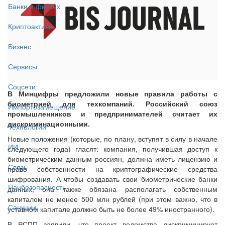
Банки и финтех
Криптоактивы
Бизнес
Сервисы
Соцсети
В Минцифры предложили новые правила работы с
биометрией для техкомпаний. Российский союз
Импортозамещение
промышленников и предпринимателей считает их
дискриминационными.
Технологии
Новые положения (которые, по плану, вступят в силу в начале
ИИ
следующего года) гласят: компания, получившая доступ к
биометрическим данным россиян, должна иметь лицензию и
Связь
право собственности на криптографические средства
шифрования. А чтобы создавать свои биометрические банки
Нацбезопасность
данных, она также обязана располагать собственным
капиталом не менее 500 млн рублей (при этом важно, что в
Санкции
уставном капитале должно быть не более 49% иностранного).
В РСПП заявили, что проект ведомства дискриминирует