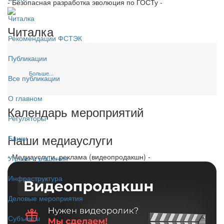
- Безопасная разработка эволюция по ГОСТу -
Читалка
Читалка
Рекомендации ФСТЭК
Публикации
Больше...
Все публикации
О главном
Календарь мероприятий
Регуляторы
Наши медиауслуги
Банки
- Медиауслуги, реклама (видеопродакшн) -
Угрозы и решения
Инфраструктура
Деловые мероприятия
Субъекты