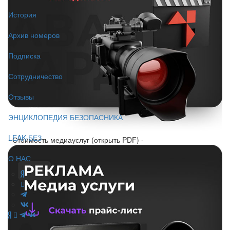
История
Архив номеров
Подписка
Сотрудничество
Отзывы
ЭНЦИКЛОПЕДИЯ БЕЗОПАСНИКА
LEAK-БЕЗ
- Стоимость медиауслуг (открыть PDF) -
О НАС