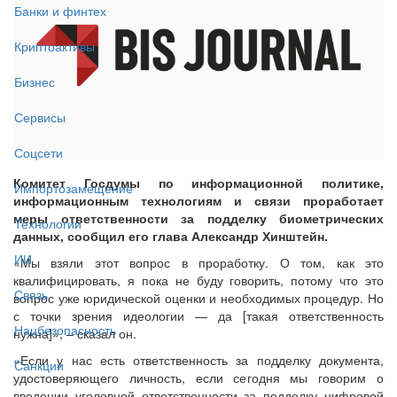
Банки и финтех
Криптоактивы
Бизнес
Сервисы
Соцсети
Комитет Госдумы по информационной политике,
Импортозамещение
информационным технологиям и связи проработает
меры ответственности за подделку биометрических
Технологии
данных, сообщил его глава Александр Хинштейн.
ИИ
«Мы взяли этот вопрос в проработку. О том, как это
квалифицировать, я пока не буду говорить, потому что это
Связь
вопрос уже юридической оценки и необходимых процедур. Но
с точки зрения идеологии — да [такая ответственность
Нацбезопасность
нужна]», – сказал он.
«Если у нас есть ответственность за подделку документа,
Санкции
удостоверяющего личность, если сегодня мы говорим о
введении уголовной ответственности за подделку цифровой