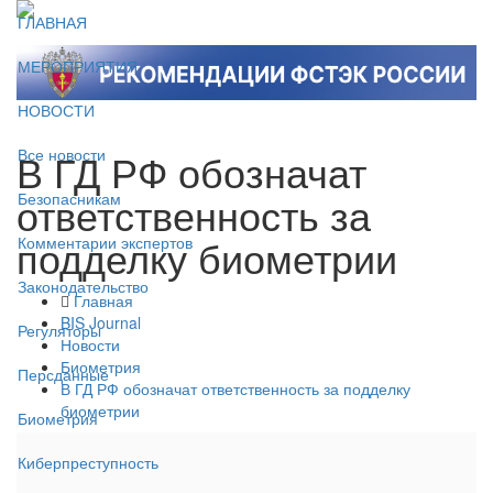
ГЛАВНАЯ
МЕРОПРИЯТИЯ
НОВОСТИ
В ГД РФ обозначат
Все новости
ответственность за
Безопасникам
подделку биометрии
Комментарии экспертов
Законодательство
Главная
BIS Journal
Регуляторы
Новости
Биометрия
Персданные
В ГД РФ обозначат ответственность за подделку
биометрии
Биометрия
Киберпреступность