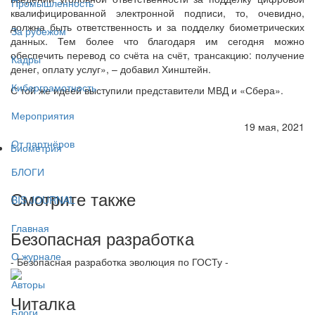
Промышленность
квалифицированной электронной подписи, то, очевидно,
должна быть ответственность и за подделку биометрических
За рубежом
данных. Тем более что благодаря им сегодня можно
обеспечить перевод со счёта на счёт, трансакцию: получение
Кадры
денег, оплату услуг», – добавил Хинштейн.
Киберграмотность
С той же идеей выступили представители МВД и «Сбера».
Мероприятия
19 мая, 2021
От партнёров
Биометрия
БЛОГИ
Смотрите также
BIS JOURNAL
Главная
Безопасная разработка
О журнале
- Безопасная разработка эволюция по ГОСТу -
Авторы
Читалка
Блоги