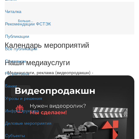
Читалка
Больше...
Рекомендации ФСТЭК
Публикации
Календарь мероприятий
Все публикации
Наши медиауслуги
О главном
- Медиауслуги, реклама (видеопродакшн) -
Регуляторы
Банки
Угрозы и решения
Инфраструктура
Деловые мероприятия
Субъекты