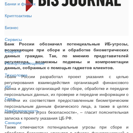
Банки и финтех
Криптоактивы
Бизнес
Сервисы
Банк России обозначил потенциальные ИБ-угрозы,
возникающие при сборе и обработке биометрических
Соцсети
данных граждан. Так, по мнению представителей
регулятора, возможны подмены и компрометации
Импортозамещение
данных, собранных с помощью гаджетов клиентов.
Технологии
«Банк России разработал проект указания с целью
регулирования взаимодействия организаций финансового
ИИ
рынка и других организаций при сборе, обработке и передаче
персональных данных, их проверке и передаче информации о
Связь
степени их соответствия предоставленным биометрическим
персональным данным физического лица, а также в целях
Нацбезопасность
нейтрализации угроз безопасности», – гласит пояснительная
записка к проекту указания ЦБ РФ.
Санкции
Также отмечаются потенциальные угрозы при сборе и
обработке биометрии клиентов в офисах финорганизаций с