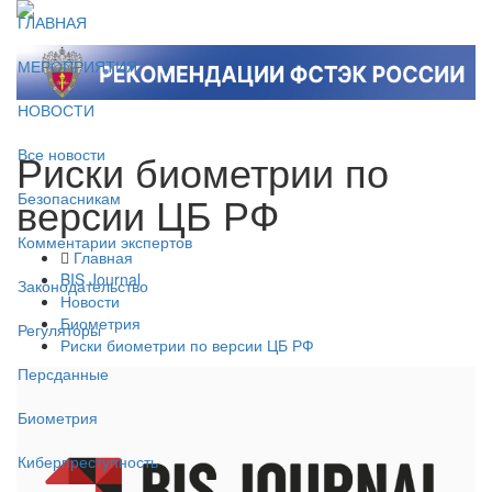
ГЛАВНАЯ
МЕРОПРИЯТИЯ
НОВОСТИ
Риски биометрии по
Все новости
версии ЦБ РФ
Безопасникам
Комментарии экспертов
Главная
BIS Journal
Законодательство
Новости
Биометрия
Регуляторы
Риски биометрии по версии ЦБ РФ
Персданные
Биометрия
Киберпреступность