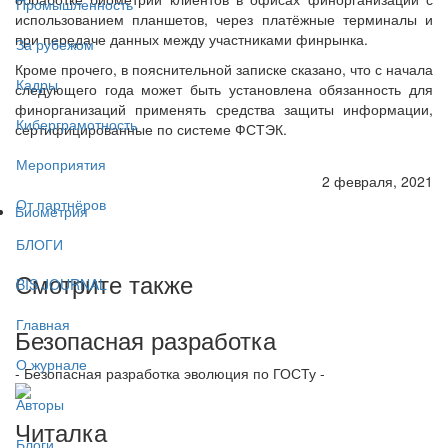
Промышленность
использованием планшетов, через платёжные терминалы и
при передаче данных между участниками финрынка.
За рубежом
Кроме прочего, в пояснительной записке сказано, что с начала
Кадры
следующего года может быть установлена обязанность для
финорганизаций применять средства защиты информации,
Киберграмотность
сертифицированные по системе ФСТЭК.
Мероприятия
2 февраля, 2021
От партнёров
Биометрия
БЛОГИ
Смотрите также
BIS JOURNAL
Главная
Безопасная разработка
О журнале
- Безопасная разработка эволюция по ГОСТу -
Авторы
Читалка
Блоги