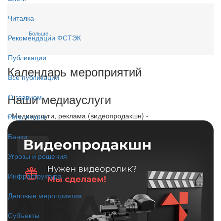
Читалка
Больше...
Рекомендации ФСТЭК
Публикации
Календарь мероприятий
Все публикации
Наши медиауслуги
О главном
- Медиауслуги, реклама (видеопродакшн) -
Регуляторы
Банки
Угрозы и решения
Инфраструктура
Деловые мероприятия
Субъекты