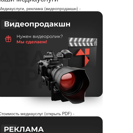
 Медиауслуги, реклама (видеопродакшн) -
Стоимость медиауслуг (открыть PDF) -