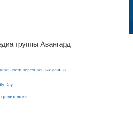
Медиа группы Авангард
циальности персональных данных
ty Day
ко родителями