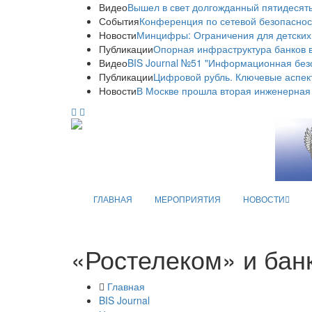
Видео
Вышел в свет долгожданный пятидесяты
События
Конференция по сетевой безопаснос
Новости
Минцифры: Ограничения для детских
Публикации
Опорная инфраструктура банков в
Видео
BIS Journal №51 "Информационная без
Публикации
Цифровой рубль. Ключевые аспек
Новости
В Москве прошла вторая инженерная
ГЛАВНАЯ
МЕРОПРИЯТИЯ
НОВОСТИ
«Ростелеком» и бан
Главная
BIS Journal