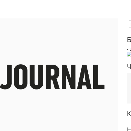
Б
-
Ч
К
Н