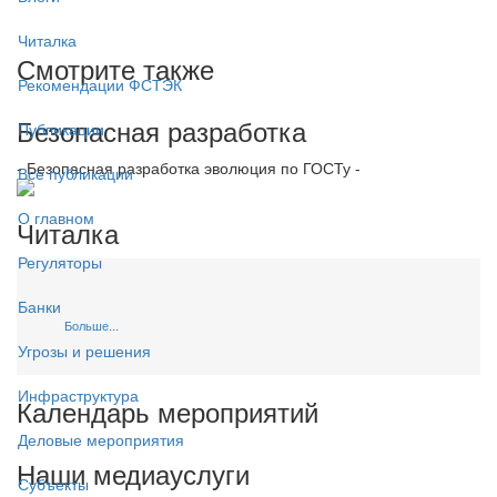
Читалка
Смотрите также
Рекомендации ФСТЭК
Безопасная разработка
Публикации
- Безопасная разработка эволюция по ГОСТу -
Все публикации
О главном
Читалка
Регуляторы
Банки
Больше...
Угрозы и решения
Инфраструктура
Календарь мероприятий
Деловые мероприятия
Наши медиауслуги
Субъекты