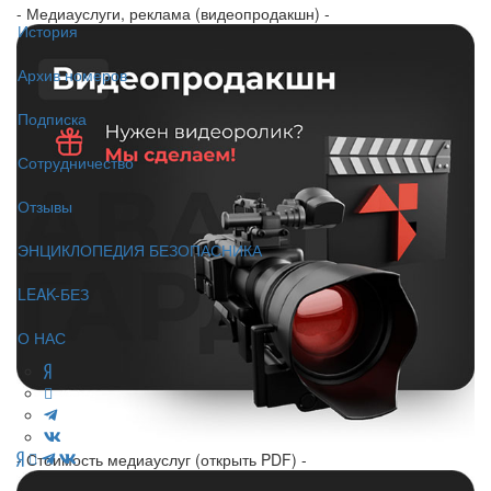
- Медиауслуги, реклама (видеопродакшн) -
История
Архив номеров
Подписка
Сотрудничество
Отзывы
ЭНЦИКЛОПЕДИЯ БЕЗОПАСНИКА
LEAK-БЕЗ
О НАС
- Стоимость медиауслуг (открыть PDF) -