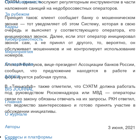
Промышленность
СУАТМ, однако, послужит регуляторным инструментом в части
наложения санкций на недобросовестных операторов.
За рубежом
Принцип таков: клиент сообщает банку о мошенническом
звонке — тот уведомляет об этом Систему, которая в свою
Кадры
очередь и выясняет у соответствующего оператора, кто
инициировал звонок. Далее, если этот оператор инициировал
Киберграмотность
звонок сам, а не принял от другого, то, вероятно, он
обслуживает мошенников и не контролирует использование
Мероприятия
номеров.
От партнёров
Алексей Войлуков, вице-президент Ассоциации банков России,
сообщил, что предложение находятся в работе и
БЛОГИ
формируется рабочая группа.
В «Тинькофф» также отметили, что СУАТМ должна работать
BIS JOURNAL
под руководством Роскомнадзора или МВД — операторы
связи по закону обязаны отвечать на их запросы. РКН ответил,
Главная
что ведомство заинтересовано и готово принять участие в
обсуждении инициативы.
О журнале
Авторы
3 июня, 2021
Сервисы и платформы
Блоги